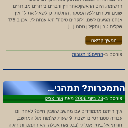
הרשומה. היום הראשוןלאחר דין ודברים בירורים מבירורים
שונים וויכוחים ללא הפסקה, החלטתי כן לשאול את ל` איך
אנחנו מגיעים לשם. "לוקחים טיסה" היא ענתה לי. ואכן ב 175
שקלים טבין ותקילין טסנו […]
"%s"
המשך קריאה
על
פורסם ב-
החיים
15 תגובות
היי
דרומה
לאילת
התמכרות? תמהני…
פורסם ב-
23 ביוני 2006
מאת
אורי צציק
איך הייתם מתמודדים עם מחשב ששבק חיים? לאחר יום
עבודה סטנדרטי בו ישבתי 9 שעות שלמות מול המחשב,
חזרתי אל ביתי, אכלתי (בכל זאת אכילה היא התמכרות חזקה