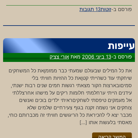
על
פורסם ב-
זוטות
13 תגובות
הרגשה
של
חצי
בן
עייפות
אדם…
פורסם ב-
13 ביוני 2006
מאת
אורי צציק
את כל המילים שבעולם שמעתי כבר ממזמןאת כל המשחקים
שיחקתי עוד כשהייתי קטןאת כל ההזיות חוויתי בלי
סמיםובארצות הקור מצאתי רגשות חמים שנים רבות ישנתי,
עידנים הייתי ערחלמתי חלומות ריקים על מישהו אחרצללתי
אל מעמקים טיפסתי לשחקיםראיתי ילדים בוכים ואנשים
צוחקים אני נשמה זקנה בגוף צעירחיים שלמים שלא
מכבר יצא לי להכיראת כל הריגושים חוויתי זה מכברותם כוחי,
מאסתי בלעשות אותו […]
"%s"
המשך קריאה