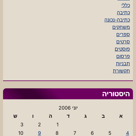
כללי
כתיבה
כתיבה-נכונה
משחקים
ספרים
סרטים
פוסטים
פרסום
תבניות
תקשורת
היסטוריה
יוני 2006
א
ב
ג
ד
ה
ו
ש
3
2
1
10
9
8
7
6
5
4