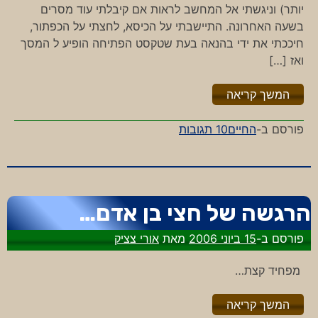
יותר) וניגשתי אל המחשב לראות אם קיבלתי עוד מסרים
בשעה האחרונה. התיישבתי על הכיסא, לחצתי על הכפתור,
חיככתי את ידי בהנאה בעת שטקסט הפתיחה הופיע ל המסך
ואז […]
"%s"
המשך קריאה
על
פורסם ב-
החיים
10 תגובות
התמכרות?
תמהני…
הרגשה של חצי בן אדם…
פורסם ב-
15 ביוני 2006
מאת
אורי צציק
מפחיד קצת…
"%s"
המשך קריאה