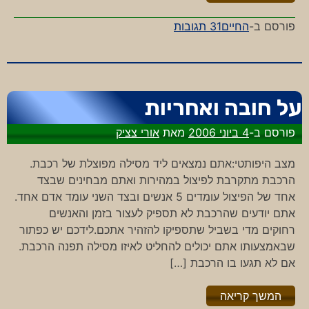
על
פורסם ב-
החיים
31 תגובות
לחיות
בעולם
התטא
על חובה ואחריות
פורסם ב-
4 ביוני 2006
מאת
אורי צציק
מצב היפותטי:אתם נמצאים ליד מסילה מפוצלת של רכבת.
הרכבת מתקרבת לפיצול במהירות ואתם מבחינים שבצד
אחד של הפיצול עומדים 5 אנשים ובצד השני עומד אדם אחד.
אתם יודעים שהרכבת לא תספיק לעצור בזמן והאנשים
רחוקים מדי בשביל שתספיקו להזהיר אתכם.לידכם יש כפתור
שבאמצעותו אתם יכולים להחליט לאיזו מסילה תפנה הרכבת.
אם לא תגעו בו הרכבת […]
"%s"
המשך קריאה