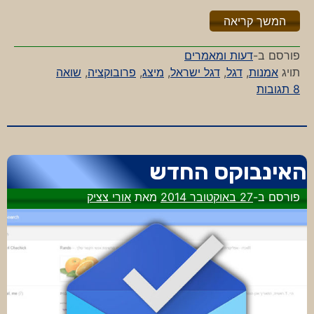
"%s"
המשך קריאה
פורסם ב-
דעות ומאמרים
תויג
אמנות
,
דגל
,
דגל ישראל
,
מיצג
,
פרובוקציה
,
שואה
על
8 תגובות
על
אמנות
פרובוקטיבית
וסרטים
האינבוקס החדש
צבעוניים
פורסם ב-
27 באוקטובר 2014
מאת
אורי צציק