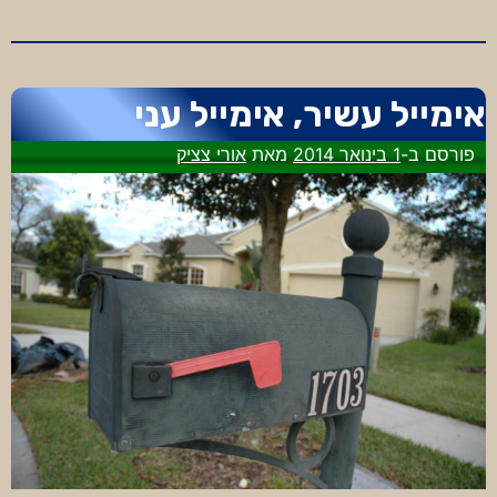
כחול
ולבן
ומליוני
דולרים
אימייל עשיר, אימייל עני
פורסם ב-
1 בינואר 2014
מאת
אורי צציק