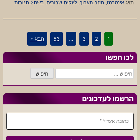
על
תויג
אינטרנט
,
הזנב הארוך
,
לינקים שבורים
,
רשת
2 תגובות
הזנב
הלא
כל
כך
1
2
3
…
53
הבא »
ארוך
לכו חפשו
חיפוש:
הרשמו לעדכונים