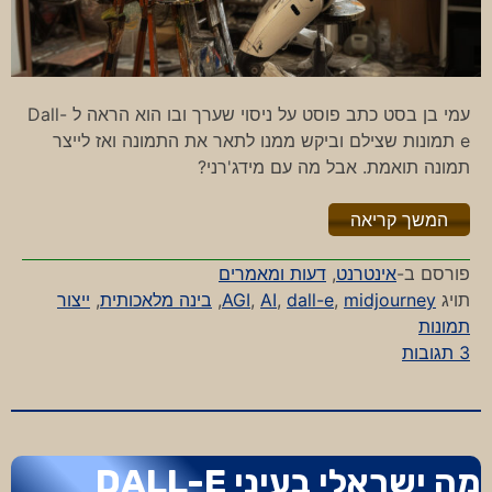
עמי בן בסט כתב פוסט על ניסוי שערך ובו הוא הראה ל Dall-
e תמונות שצילם וביקש ממנו לתאר את התמונה ואז לייצר
תמונה תואמת. אבל מה עם מידג'רני?
"%s"
המשך קריאה
פורסם ב-
אינטרנט
,
דעות ומאמרים
תויג
midjourney
,
dall-e
,
AI
,
AGI
,
בינה מלאכותית
,
ייצור
תמונות
על
3 תגובות
ואני
אראה
לך
את
מה ישראלי בעיני DALL-E
של