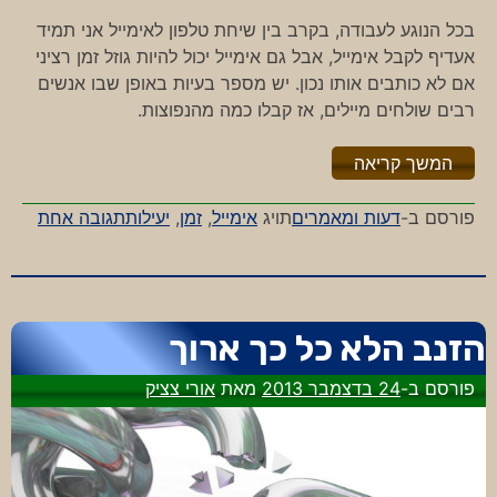
בכל הנוגע לעבודה, בקרב בין שיחת טלפון לאימייל אני תמיד
אעדיף לקבל אימייל, אבל גם אימייל יכול להיות גוזל זמן רציני
אם לא כותבים אותו נכון. יש מספר בעיות באופן שבו אנשים
רבים שולחים מיילים, אז קבלו כמה מהנפוצות.
"%s"
המשך קריאה
על
פורסם ב-
דעות ומאמרים
תויג
אימייל
,
זמן
,
יעילות
תגובה אחת
אימייל
עשיר,
אימייל
עני
הזנב הלא כל כך ארוך
פורסם ב-
24 בדצמבר 2013
מאת
אורי צציק