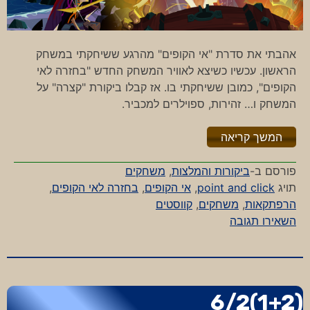
אהבתי את סדרת "אי הקופים" מהרגע ששיחקתי במשחק
הראשון. עכשיו כשיצא לאוויר המשחק החדש "בחזרה לאי
הקופים", כמובן ששיחקתי בו. אז קבלו ביקורת "קצרה" על
המשחק ו… זהירות, ספוילרים למכביר.
"%s"
המשך קריאה
פורסם ב-
ביקורות והמלצות
,
משחקים
תויג
point and click
,
אי הקופים
,
בחזרה לאי הקופים
,
הרפתקאות
,
משחקים
,
קווסטים
-
השאירו תגובה
בחזרה
לאי
הקופים
‎6/2(1+2)