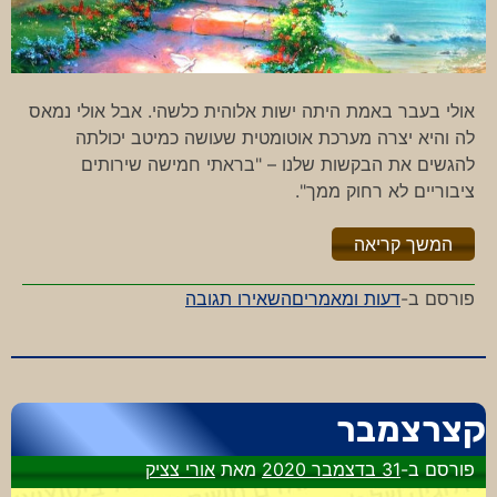
אולי בעבר באמת היתה ישות אלוהית כלשהי. אבל אולי נמאס
לה והיא יצרה מערכת אוטומטית שעושה כמיטב יכולתה
להגשים את הבקשות שלנו – "בראתי חמישה שירותים
ציבוריים לא רחוק ממך".
"%s"
המשך קריאה
-
פורסם ב-
דעות ומאמרים
השאירו תגובה
היי
אלוהים,
מה
השעה?
קצרצמבר
פורסם ב-
31 בדצמבר 2020
מאת
אורי צציק