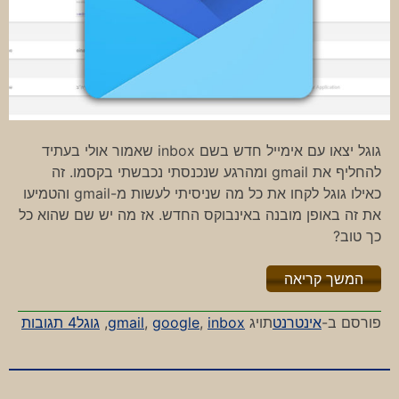
גוגל יצאו עם אימייל חדש בשם inbox שאמור אולי בעתיד
להחליף את gmail ומהרגע שנכנסתי נכבשתי בקסמו. זה
כאילו גוגל לקחו את כל מה שניסיתי לעשות מ-gmail והטמיעו
את זה באופן מובנה באינבוקס החדש. אז מה יש שם שהוא כל
כך טוב?
"%s"
המשך קריאה
על
פורסם ב-
אינטרנט
תויג
inbox
,
google
,
gmail
,
גוגל
4 תגובות
האינ
החד