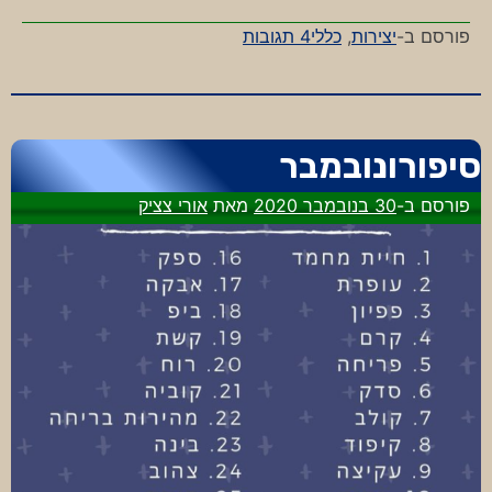
על
פורסם ב-
יצירות
,
כללי
4 תגובות
קצרצמבר
סיפורונובמבר
פורסם ב-
30 בנובמבר 2020
מאת
אורי צציק