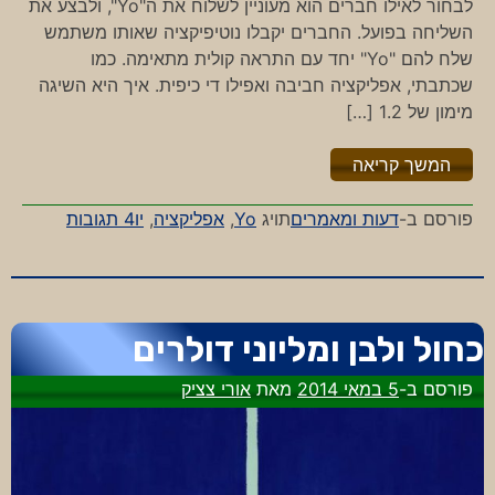
לבחור לאילו חברים הוא מעוניין לשלוח את ה"Yo", ולבצע את
השליחה בפועל. החברים יקבלו נוטיפיקציה שאותו משתמש
שלח להם "Yo" יחד עם התראה קולית מתאימה. כמו
שכתבתי, אפליקציה חביבה ואפילו די כיפית. איך היא השיגה
מימון של 1.2 […]
"%s"
המשך קריאה
על
פורסם ב-
דעות ומאמרים
תויג
Yo
,
אפליקציה
,
יו
4 תגובות
יו,
איזו
אפליקציה
כחול ולבן ומליוני דולרים
פורסם ב-
5 במאי 2014
מאת
אורי צציק