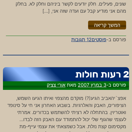
שונים, פעילים. חלק יודעים לקשר ביניהם וחלק לא. בחלק
מהם אני מודיע קבל עם ועדה שזה אני, […]
"%s"
המשך קריאה
על
פורסם ב-
פוסטים
12 תגובות
לכל
איש
יש
שם,
2 רעות חולות
ועוד
שם,
פורסם ב-
3 במרץ 2007
מאת
אורי צציק
ועוד
שם
אפצ`יהאביב הגיע(?) מוקדם מהצפוי ואיתו הגיעו השמש,
הציפורים, האבק והאלרגיות. בשבוע האחרון אני חי על סינופד
ואוטריוין. בהתחלה לא רציתי להשתמש בכדורים. אמרתי
לעצמי שהגוף שלי יכול להתמודד עם האבק הזה לבדו…
מקסימום קצת נזלת. אבל כשמצאתי את עצמי עייף-מת