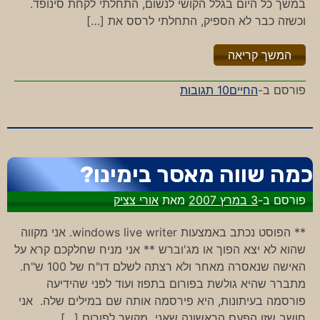
במשך כל היום בגלל הקושי לנשום, התחלתי לקחת סינופד.
וכשזה כבר לא הספיק, התחלתי לרסס את […]
"%s"
המשך קריאה
על
פורסם ב-
החיים
10 תגובות
2
רעות
חולות
כמה שווה מאסר בימינו?
פורסם ב-
3 במרץ 2007
מאת
אורי צציק
** הפוסט נכתב באמצעות windows live writer. אני מקווה
שהוא לא יצא הפוך או מג'וברש ** אני מניח שחלקכם קרא על
האישה שנאסרה מאחר ולא רצתה לשלם דו"ח של 100 ש"ח.
מתברר שהיא גולשת בפורום בתפוז ועוד לפני שהידיעה
פורסמה בעיתונות, היא פירסמה אותה שם במילים שלה. אני
חושב שזו הפעם הראשונה שאני מקשר לפורום […]