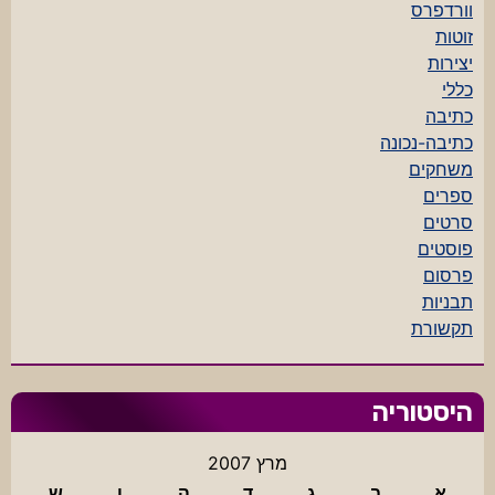
וורדפרס
זוטות
יצירות
כללי
כתיבה
כתיבה-נכונה
משחקים
ספרים
סרטים
פוסטים
פרסום
תבניות
תקשורת
היסטוריה
מרץ 2007
א
ב
ג
ד
ה
ו
ש