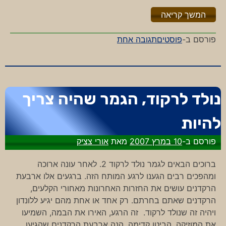
"%s"
המשך קריאה
על
פורסם ב-
פוסטים
תגובה אחת
מי
מכיר
את
האיש
נולד לרקוד, הגמר שהיה צריך
להיות
פורסם ב-
10 במרץ 2007
מאת
אורי צציק
ברוכים הבאים לגמר נולד לרקוד 2. לאחר עונה ארוכה
ומהפכים רבים הגענו לרגע המותח הזה. ברגעים אלו ארבעת
הרקדנים עושים את החזרות האחרונות מאחורי הקלעים,
הרקדנים שאתם בחרתם. רק אחד או אחת מהם יגיע ללונדון
ויהיה זה שנולד לרקוד. זה הרגע, האירו את הבמה, השמיעו
את המוזיקה, הביטו קדימה, הנה ארבעת הרקדנים שהגיעו