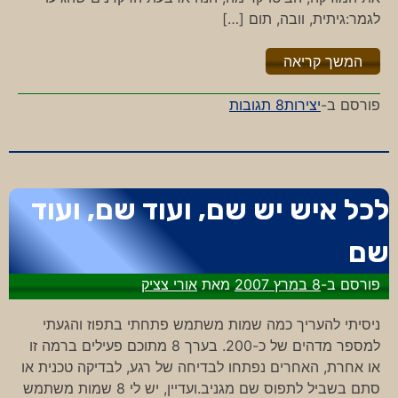
לגמר:גיתית, וובה, תום […]
"%s"
המשך קריאה
על
פורסם ב-
יצירות
8 תגובות
נולד
לרקוד,
הגמר
שהיה
לכל איש יש שם, ועוד שם, ועוד
צריך
להיות
שם
פורסם ב-
8 במרץ 2007
מאת
אורי צציק
ניסיתי להעריך כמה שמות משתמש פתחתי בתפוז והגעתי
למספר מדהים של כ-200. בערך 8 מתוכם פעילים ברמה זו
או אחרת, האחרים נפתחו לבדיחה של רגע, לבדיקה טכנית או
סתם בשביל לתפוס שם מגניב.ועדיין, יש לי 8 שמות משתמש