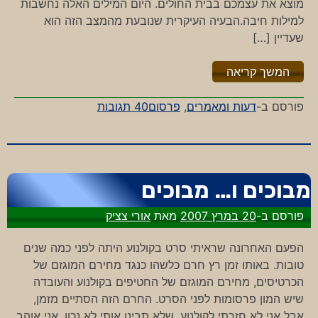
מוצא את עצמכם בבית החולים. היום המילים האלה נחשבות
למילות חיבה.הבעיה העיקרית שנובעת מהמצב הזה הוא
שעדיין […]
"%s"
המשך קריאה
על
פורסם ב-
דעות ומאמרים
,
פרסום
40 תגובות
אין
לי
מילים
מבוכים ו… מבוכים
פורסם ב-
20 במרץ 2007
מאת
אורי צציק
הפעם האחרונה שראיתי סרט בקולנוע היתה לפני כמה שנים
טובות. באותו זמן רץ חרם כלשהו כנגד מחירם המוגזם של
הכרטיסים, מחירם המוגזם של החטיפים בקולנוע והעובדה
שיש המון פרסומות לפני הסרט. החרם הזה הסתיים מזמן,
אבל אני לא חזרתי לקולנוע. שלא תבינו אותי לא נכון, אני אוהב