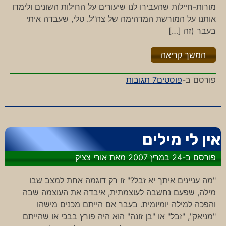
מורות-חיילות שהעבירו לנו שיעורים על החילות השונים ולימדו
אותנו על המורשת המדהימה של צה"ל. טלי, שעבדה איתי
בעבר (זה […]
"%s"
המשך קריאה
על
פורסם ב-
פוסטים
7 תגובות
הם
יורים
גם
בערבים
אין לי מילים
פורסם ב-
24 במרץ 2007
מאת
אורי צציק
"מה עניינים איתך יא זבל?" זו רק דוגמה אחת למצב שבו
מילה, שפעם נחשבה לעוצמתית, איבדה את העוצמה שבה
והפכה למילה יומיומית. בעבר אם הייתם מכנים מישהו
"מניאק", "זבל" או "בן זונה" הוא היה פורץ בבכי או שהייתם