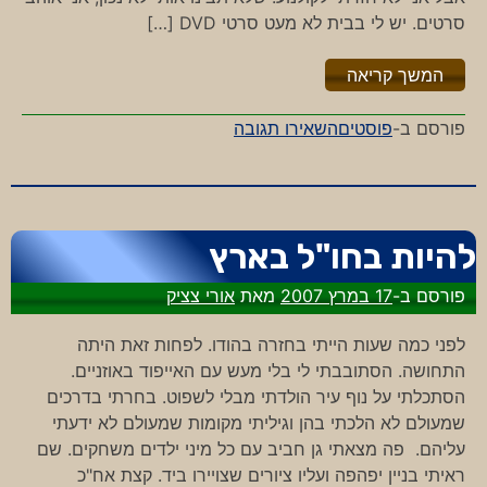
סרטים. יש לי בבית לא מעט סרטי DVD […]
"%s"
המשך קריאה
-
פורסם ב-
פוסטים
השאירו תגובה
מבוכים
ו…
מבוכים
להיות בחו"ל בארץ
פורסם ב-
17 במרץ 2007
מאת
אורי צציק
לפני כמה שעות הייתי בחזרה בהודו. לפחות זאת היתה
התחושה. הסתובבתי לי בלי מעש עם האייפוד באוזניים.
הסתכלתי על נוף עיר הולדתי מבלי לשפוט. בחרתי בדרכים
שמעולם לא הלכתי בהן וגיליתי מקומות שמעולם לא ידעתי
עליהם. פה מצאתי גן חביב עם כל מיני ילדים משחקים. שם
ראיתי בניין יפהפה ועליו ציורים שצויירו ביד. קצת אח"כ