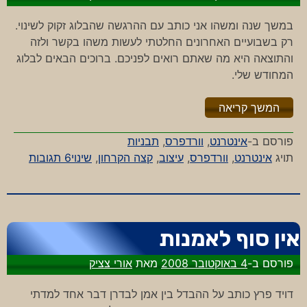
במשך שנה ומשהו אני כותב עם ההרגשה שהבלוג זקוק לשינוי.
רק בשבועיים האחרונים החלטתי לעשות משהו בקשר ולזה
והתוצאה היא מה שאתם רואים לפניכם. ברוכים הבאים לבלוג
המחודש שלי.
"%s"
המשך קריאה
פורסם ב-
אינטרנט
,
וורדפרס
,
תבניות
על
תויג
אינטרנט
,
וורדפרס
,
עיצוב
,
קצה הקרחון
,
שינוי
6 תגובות
שינוי
אין סוף לאמנות
פורסם ב-
4 באוקטובר 2008
מאת
אורי צציק
דויד פרץ כותב על ההבדל בין אמן לבדרן דבר אחד למדתי