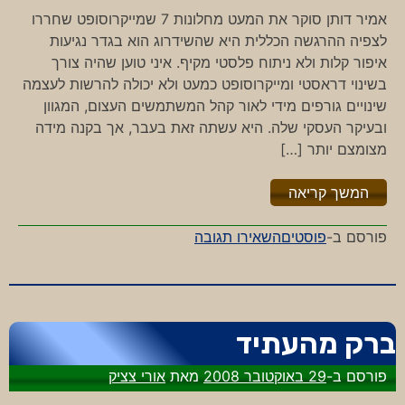
אמיר דותן סוקר את המעט מחלונות 7 שמייקרוסופט שחררו
לצפיה ההרגשה הכללית היא שהשידרוג הוא בגדר נגיעות
איפור קלות ולא ניתוח פלסטי מקיף. איני טוען שהיה צורך
בשינוי דראסטי ומייקרוסופט כמעט ולא יכולה להרשות לעצמה
שינויים גורפים מידי לאור קהל המשתמשים העצום, המגוון
ובעיקר העסקי שלה. היא עשתה זאת בעבר, אך בקנה מידה
מצומצם יותר […]
"%s"
המשך קריאה
-
פורסם ב-
פוסטים
השאירו תגובה
מה
חלונות
7?
מה
ברק מהעתיד
כמה?
פורסם ב-
29 באוקטובר 2008
מאת
אורי צציק