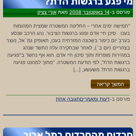
מי פגע ברגשות הדת?
פורסם ב-
14 באוקטובר 2008
מאת
אורי צציק
"חמישה ימים אחרי – החליטה המשטרה שמצית המהומות
בעכו סיכן חיי אדם ופגע ברגשות הציבור. נהג הרכב שנסע
בערב יום כיפור בשכונה המזרחית בעכו, תאופיק גמ`אל, נעצר
בצהריים (יום ב`), לאחר שבחקירה עלה החשד שנהג
במהירות מופרזת ותוך סיכון חיי אדם. הוא אף נחשד ב"פגיעה
ברגשות הדת", לפי הודעת המשטרה. "מתוך למהנט פגיעה
ברגשות הדת? משעשע, […]
"%s"
המשך קריאה
על
פורסם ב-
דעות ומאמרים
תגובה אחת
מי
פגע
ברגשות
הדת?
חרדים מהחרדים בתל אביב