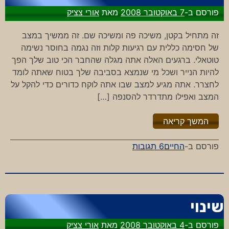
פורסם ב-
7 באוקטובר 2008
מאת
אורי צציק
זה מתחיל בקטן, משיכה פה ומשיכה שם. זה ממשיך במצב
של חסימה כללית עם רגיעות קלות וזה נגמה בחוסר נשימה
טוטאלי. ברגעים האלה אתה מגלה שהחבר הכי טוב שלך הפך
להיות הנייר ושכל מי שנמצא בסביבה שלך בטוח שאתה לומד
לחצרר. אתה מגיע למצב שבו אתה לוקח כדורים כדי להקל על
המצב ואפילו מתדרדר להסנפה […]
"%s"
המשך קריאה
על
פורסם ב-
החיים
6 תגובות
כשאי
אפשר
לנשום
שינוי
פורסם ב-
4 באוקטובר 2008
מאת
אורי צציק