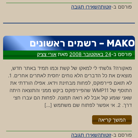
-
פורסם ב-
זוטות
השאירו תגובה
זאת
לא
העיר
שלי…
MAKO – רשמים ראשונים
פורסם ב-
24 באוקטובר 2008
מאת
אורי צציק
מאקורה? גלשתי לי למאקו של קשת וכמו תמיד באתר חדש,
מוצאים את כל הדברים הלא נוחים יחסית לאתרים אחרים. 1.
לא תואם פיירפוקס, לפחות מבחינת וידאו. אפילו הורדתי את
התוסף של WMP11 שהפיירפוקס ביקש ממני והתוצאה היתה
שאני שומע קול אבל לא רואה תמונה. לפחות הם עברו חצי
דרך. 2. אי אפשר לפתוח שם משתמש […]
"%s"
המשך קריאה
-
פורסם ב-
זוטות
השאירו תגובה