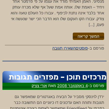
מנסיוני. האמן האמיתי מודד את עצמו על פי פרמטר אחד
ויחיד – האמת שלו. אותה אמת שעל אף שלא מכרה עותק
אחד בלבד אינה נתנת לכיפוף . עבורו כל העולם טועה והוא
צודק. עבורו הקו העקום שלו הוא הדבר הכי ישר שנעשה אי
פעם, […]
"%s"
המשך קריאה
-
פורסם ב-
פוסטים
השאירו תגובה
אין
סוף
לאמנות
מרכזים תוכן – מפזרים תגובות
פורסם ב-
4 באוקטובר 2008
מאת
אורי צציק
ירדן לוינסקי מסביר על הבעיה באגרטורים שמאפשר גם
תגובות ותוהה האם עדכונים דו כיווניים הם התשובה כבר
כתבתי על FriendFeed שמאפשר לאסוף בצורה אוטומטית