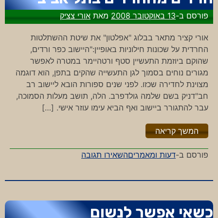
פורסם ב-
13 באוקטובר 2008
מאת
אורי צציק
אורי קציר מתאר בבלוג "אפלטון" את שיטת ההשתלטות
החרדית על שכונות חילוניות באופיין:"היישוב כפר ורדים,
שהוקם ביוזמת התעשיין סטף ורטהיימר במטרה לאפשר
מגורים נוחים בסמוך לגן התעשייה שהקים בתפן, הוא דוגמה
מצוינת לחדירה שכזו. לפני שנים ספורות הובא ליישוב רב
חב"דניק בשם שלמה גולדפרב. הלה, תושב מעלות הסמוכה,
עבר להתגורר ביישוב ואף הביא עימו עוזר אישי. […]
"%s"
המשך קריאה
-
פורסם ב-
דעות ומאמרים
השאירו תגובה
חרדים
מהחרדים
בתל
אביב
כשאי אפשר לנשום