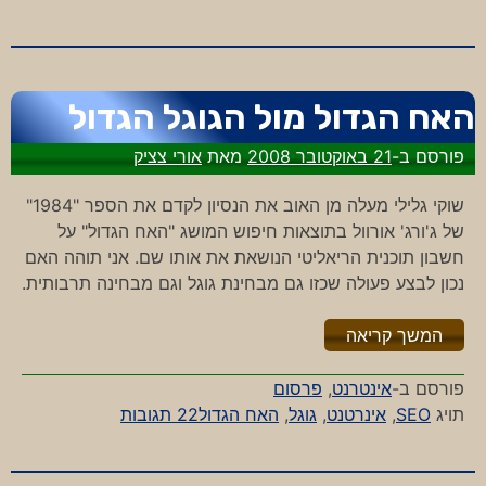
MAKO
–
רשמים
ראשונים
האח הגדול מול הגוגל הגדול
פורסם ב-
21 באוקטובר 2008
מאת
אורי צציק
שוקי גלילי מעלה מן האוב את הנסיון לקדם את הספר "1984"
של ג'ורג' אורוול בתוצאות חיפוש המושג "האח הגדול" על
חשבון תוכנית הריאליטי הנושאת את אותו שם. אני תוהה האם
נכון לבצע פעולה שכזו גם מבחינת גוגל וגם מבחינה תרבותית.
"%s"
המשך קריאה
פורסם ב-
אינטרנט
,
פרסום
על
תויג
SEO
,
אינרטנט
,
גוגל
,
האח הגדול
22 תגובות
האח
הגדול