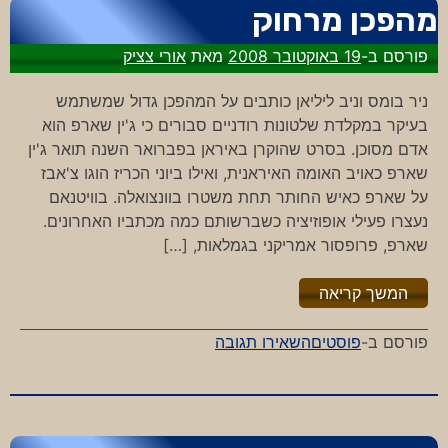
מהפכן מרחוק
פורסם ב-
19 באוקטובר 2008
מאת
אורי צציק
ניר בומס וניב ליליאן כותבים על המהפכן גדול שמשתמש
בעיקר במקלדת שלטונות רודניים סבורים כי ג'ין שארפ הוא
אדם מסוכן. בסרט שהוקרן באיראן בפברואר השנה תואר ג'ין
שארפ כאויב האומה האיראנית, ואילו ביוני הכריז הוגו צ'אבז
על שארפ כאיש החותר תחת משטרו בוונצואלה. בוויטנאם
נעצרו פעילי אופוזיציה כשברשותם כמה מכתביו האחרונים.
שארפ, פרופסור אמריקני בגמלאות, […]
"%s"
המשך קריאה
-
פורסם ב-
פוסטים
השאירו תגובה
מהפכן
מרחוק