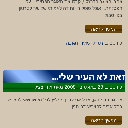
אחרי האוגר הדרמטי, קבלו את האוגר הפסיבי… על
הפסנתר… אוכל פופקורן. ותודה לאמיתי שקישר לסרטון
בפייסבוק
"%s"
המשך קריאה
-
פורסם ב-
זוטות
השאירו תגובה
מה
ההבדל
בין
פיל
זאת לא העיר שלי…
לפסנתר?
פורסם ב-
28 באוקטובר 2008
מאת
אורי צציק
אני גר ברמת גן, אבל אני עדיין ממליץ לכל מי שרשאי להצביע
בתל אביב להצביע דב חנין.
"%s"
המשך קריאה