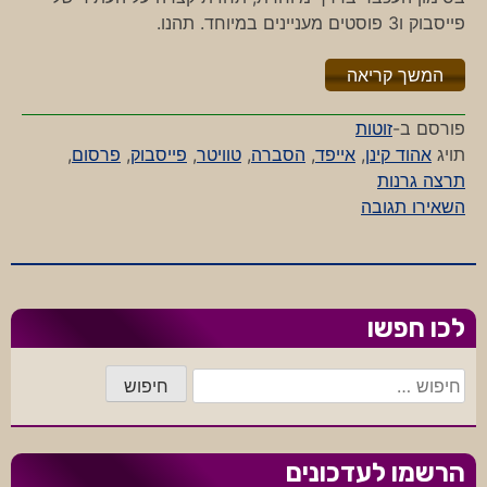
פייסבוק ו3 פוסטים מעניינים במיוחד. תהנו.
"%s"
המשך קריאה
פורסם ב-
זוטות
תויג
אהוד קינן
,
אייפד
,
הסברה
,
טוויטר
,
פייסבוק
,
פרסום
,
תרצה גרנות
-
השאירו תגובה
זוטות
04.06.2010
לכו חפשו
חיפוש:
הרשמו לעדכונים