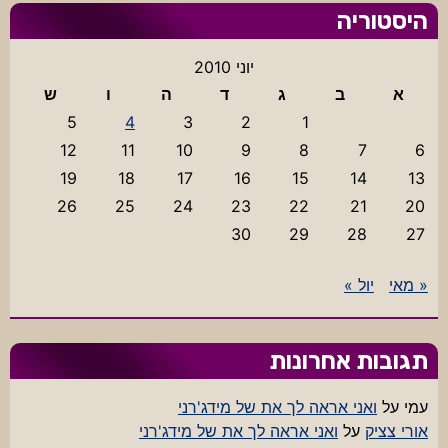
היסטוריה
יוני 2010
א
ב
ג
ד
ה
ו
ש
5
4
3
2
1
12
11
10
9
8
7
6
19
18
17
16
15
14
13
26
25
24
23
22
21
20
30
29
28
27
« מאי
יול »
תגובות אחרונות
עמי
על
ואני אראה לך את של מידג'רני
אורי צציק
על
ואני אראה לך את של מידג'רני