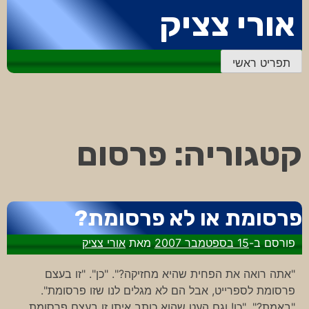
דלג
אורי צציק
לתוכן
תפריט ראשי
קטגוריה:
פרסום
פרסומת או לא פרסומת?
פורסם ב-
15 בספטמבר 2007
מאת
אורי צציק
"אתה רואה את הפחית שהיא מחזיקה?". "כן". "זו בעצם
פרסומת לספרייט, אבל הם לא מגלים לנו שזו פרסומת".
"באמת?". "כן! וגם העט שהוא כותב איתו זו בעצם פרסומת