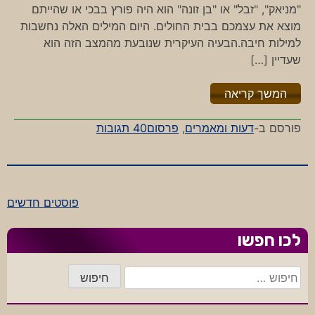
"מניאק", "זבל" או "בן זונה" הוא היה פורץ בבכי או שהייתם
מוצא את עצמכם בבית החולים. היום המילים האלה נחשבות
למילות חיבה.הבעיה העיקרית שנובעת מהמצב הזה הוא
שעדיין […]
"%s"
המשך קריאה
על
פורסם ב-
דעות ומאמרים
,
פרסום
40 תגובות
אין
לי
מילים
פוסטים חדשים
ניווט
לכו חפשו
חיפוש: