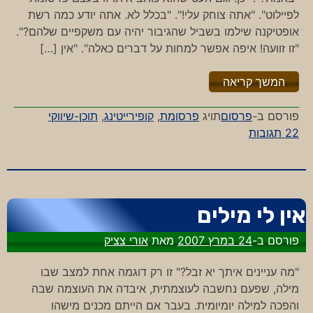
לפיילוט". "אתה צוחק עלי!". "בכלל לא. אתה יודע כמה רשת
אופטיקנה שילמו בשביל שהגיבור יהיה עם משקפיים שלהם?".
"זו זוועה! איפה אפשר למחות על דברים כאלה". "אין […]
"%s"
המשך קריאה
פורסם ב-
פרסום
תויג
פרסומת
,
קופירייטינג
,
תוכן-שיווקי
על
22 תגובות
פרסומת
או
לא
פרסומת?
אין לי מילים
פורסם ב-
24 במרץ 2007
מאת
אורי צציק
"מה עניינים איתך יא זבל?" זו רק דוגמה אחת למצב שבו
מילה, שפעם נחשבה לעוצמתית, איבדה את העוצמה שבה
והפכה למילה יומיומית. בעבר אם הייתם מכנים מישהו