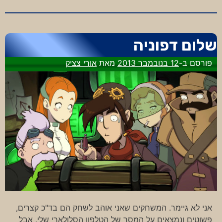
לאי
הקופים
שלום דפוניה
פורסם ב-
12 בנובמבר 2013
מאת
אורי צציק
אני לא גיימר. המשחקים שאני אוהב לשחק הם בד"כ קצרים,
פשוטים ונמצאים על המסך של הטלפון הסלולארי שלי. אבל