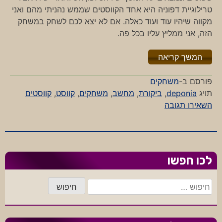
טרילוגיית דפוניה היא אחד הקווסטים שממש נהניתי מהם ואני
מקווה שיהיו עוד ועוד כאלה. אם לא יצא לכם לשחק במשחק
הזה, אני ממליץ עליו בכל פה.
"%s"
המשך קריאה
פורסם ב-
משחקים
תויג
deponia
,
ביקורת
,
מחשב
,
משחקים
,
קווסט
,
קווסטים
-
השאירו תגובה
שלום
דפוניה
לכו חפשו
חיפוש: