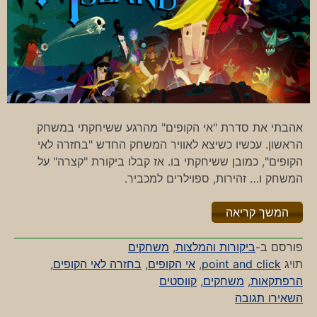
אהבתי את סדרת "אי הקופים" מהרגע ששיחקתי במשחק
הראשון. עכשיו כשיצא לאוויר המשחק החדש "בחזרה לאי
הקופים", כמובן ששיחקתי בו. אז קבלו ביקורת "קצרה" על
המשחק ו… זהירות, ספוילרים למכביר.
"%s"
המשך קריאה
פורסם ב-
ביקורות והמלצות
,
משחקים
תויג
point and click
,
אי הקופים
,
בחזרה לאי הקופים
,
הרפתקאות
,
משחקים
,
קווסטים
-
השאירו תגובה
בחזרה