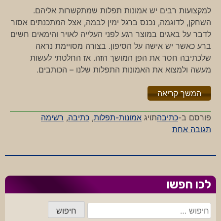
למקצועות רבים יש אמונות תפלות שמתקשרות אליהם.
השחקן, לדוגמה, נכנס ברגל ימין לבמה, אצל המתכנתים אסור
לדבר על באגים במוצר רגע לפני העלייה לאויר והימאים חשים
ברע כאשר יש אישה על הסיפון. בצורה מסויימת נראה
שלכתיבה חסר את הפן המושך הזה. אז החלטתי לעשות
מעשה ולמצוא את האמונות התפלות שלנו – הכותבים.
"%s"
המשך קריאה
פורסם ב-
כתיבה
תויג
אמונות-תפלות
,
כתיבה
,
רשימה
על
תגובה אחת
על
כתיבה
ואמונות
תפלות
לכו חפשו
חיפוש: