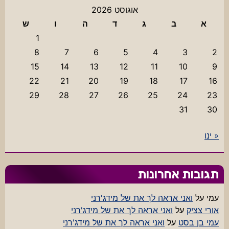
אוגוסט 2026
א
ב
ג
ד
ה
ו
ש
1
8
7
6
5
4
3
2
15
14
13
12
11
10
9
22
21
20
19
18
17
16
29
28
27
26
25
24
23
31
30
« ינו
תגובות אחרונות
עמי
על
ואני אראה לך את של מידג'רני
אורי צציק
על
ואני אראה לך את של מידג'רני
עמי בן בסט
על
ואני אראה לך את של מידג'רני