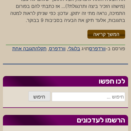
(מישהו הזכיר ביצה ותרנגולת?)… אז כתבתי להם בפורום
התמיכה, נראה מתי זה יתוקן. עדכון: כפי שניתן לראות למטה
בתגובות, אלעד תיקן את הבעיה בסביבות 9 בבוקר.
"%s"
המשך קריאה
על
פורסם ב-
וורדפרס
תויג
בלוגלי
,
וורדפרס
,
תקלה
תגובה אחת
תמיכה
בבלוגל
לכו חפשו
חיפוש:
הרשמו לעדכונים