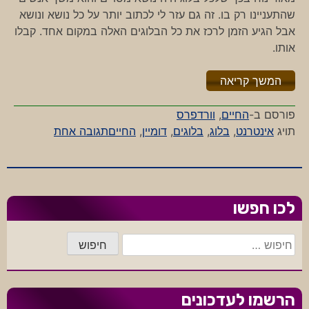
שהתעניינו רק בו. זה גם עזר לי לכתוב יותר על כל נושא ונושא
אבל הגיע הזמן לרכז את כל הבלוגים האלה במקום אחד. קבלו
אותו.
"%s"
המשך קריאה
פורסם ב-
החיים
,
וורדפרס
על
תויג
אינטרנט
,
בלוג
,
בלוגים
,
דומיין
,
החיים
תגובה אחת
בלוג
חדש
–
בלוגים
לכו חפשו
ישנים
חיפוש:
הרשמו לעדכונים