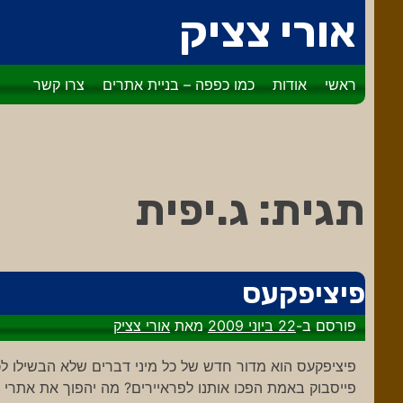
דלג
אורי צציק
לתוכן
ראשי
אודות
כמו כפפה – בניית אתרים
צרו קשר
תגית:
ג.יפית
פיציפקעס
פורסם ב-
22 ביוני 2009
מאת
אורי צציק
פיציפקעס הוא מדור חדש של כל מיני דברים שלא הבשילו לכ
פייסבוק באמת הפכו אותנו לפראיירים? מה יהפוך את אתרי 