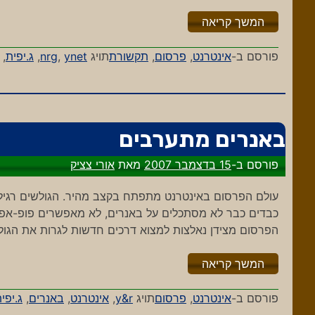
"%s"
המשך קריאה
פורסם ב-
אינטרנט
,
פרסום
,
תקשורת
תויג
ynet
,
nrg
,
ג.יפית
,
באנרים מתערבים
פורסם ב-
15 בדצמבר 2007
מאת
אורי צציק
עולם הפרסום באינטרנט מתפתח בקצב מהיר. הגולשים רגילים
כבדים כבר לא מסתכלים על באנרים, לא מאפשרים פופ-אפים
הפרסום מצידן נאלצות למצוא דרכים חדשות לגרות את הגולש ולהציג 
"%s"
המשך קריאה
פורסם ב-
אינטרנט
,
פרסום
תויג
y&r
,
אינטרנט
,
באנרים
,
ג.יפי