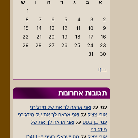
א
ב
ג
ד
ה
ו
ש
1
8
7
6
5
4
3
2
15
14
13
12
11
10
9
22
21
20
19
18
17
16
29
28
27
26
25
24
23
31
30
« ינו
תגובות אחרונות
עמי
על
ואני אראה לך את של מידג'רני
אורי צציק
על
ואני אראה לך את של מידג'רני
עמי בן בסט
על
ואני אראה לך את של
מידג'רני
אורי צציק
על
מה ישראלי בעיני DALL-E