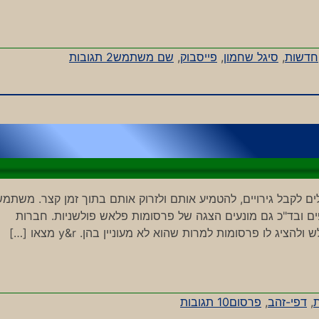
על
חדשות
,
סיגל שחמון
,
פייסבוק
,
שם משתמש
2 תגובות
פיציפקעס
 לקבל גירויים, להטמיע אותם ולזרוק אותם בתוך זמן קצר. משתמש
 ובד"כ גם מונעים הצגה של פרסומות פלאש פולשניות. חברות
לו פרסומות למרות שהוא לא מעוניין בהן. y&r מצאו […]
על
ת
,
דפי-זהב
,
פרסום
10 תגובות
באנרים