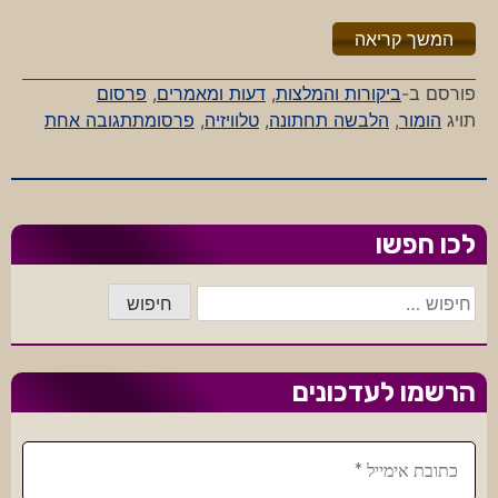
"%s"
המשך קריאה
פורסם ב-
ביקורות והמלצות
,
דעות ומאמרים
,
פרסום
על
תויג
הומור
,
הלבשה תחתונה
,
טלוויזיה
,
פרסומת
תגובה אחת
הלבשה
תחתונ
לחשפנ
בלבד
לכו חפשו
חיפוש:
הרשמו לעדכונים