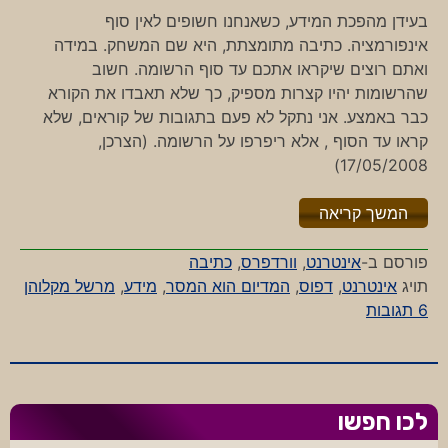
בעידן מהפכת המידע, כשאנחנו חשופים לאין סוף
אינפורמציה. כתיבה מתומצתת, היא שם המשחק. במידה
ואתם רוצים שיקראו אתכם עד סוף הרשומה. חשוב
שהרשומות יהיו קצרות מספיק, כך שלא תאבדו את הקורא
כבר באמצע. אני נתקל לא פעם בתגובות של קוראים, שלא
קראו עד הסוף , אלא ריפרפו על הרשומה. (הצרכן,
17/05/2008)
"%s"
המשך קריאה
פורסם ב-
אינטרנט
,
וורדפרס
,
כתיבה
תויג
אינטרנט
,
דפוס
,
המדיום הוא המסר
,
מידע
,
מרשל מקלוהן
על
6 תגובות
המדיום
הוא
המסר
לכו חפשו