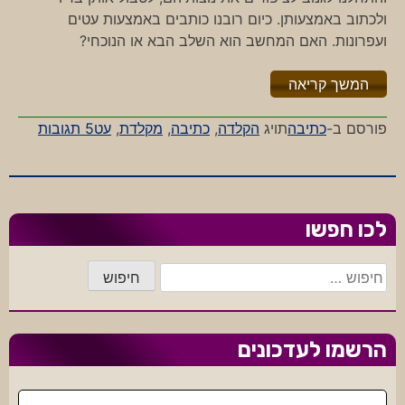
ולכתוב באמצעותן. כיום רובנו כותבים באמצעות עטים
ועפרונות. האם המחשב הוא השלב הבא או הנוכחי?
"%s"
המשך קריאה
על
פורסם ב-
כתיבה
תויג
הקלדה
,
כתיבה
,
מקלדת
,
עט
5 תגובות
כתיבה
והקלדה
לכו חפשו
חיפוש:
הרשמו לעדכונים