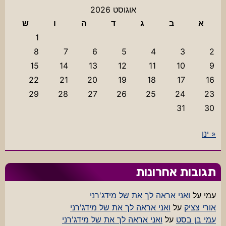
אוגוסט 2026
א
ב
ג
ד
ה
ו
ש
1
8
7
6
5
4
3
2
15
14
13
12
11
10
9
22
21
20
19
18
17
16
29
28
27
26
25
24
23
31
30
« ינו
תגובות אחרונות
עמי
על
ואני אראה לך את של מידג'רני
אורי צציק
על
ואני אראה לך את של מידג'רני
עמי בן בסט
על
ואני אראה לך את של מידג'רני