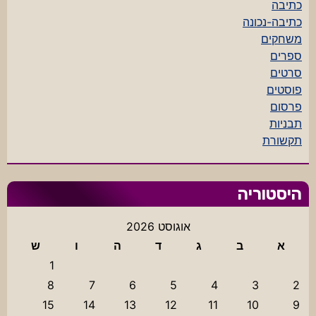
כתיבה
כתיבה-נכונה
משחקים
ספרים
סרטים
פוסטים
פרסום
תבניות
תקשורת
היסטוריה
אוגוסט 2026
א
ב
ג
ד
ה
ו
ש
1
8
7
6
5
4
3
2
15
14
13
12
11
10
9