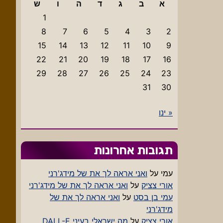
א
ב
ג
ד
ה
ו
ש
1
8
7
6
5
4
3
2
15
14
13
12
11
10
9
22
21
20
19
18
17
16
29
28
27
26
25
24
23
31
30
« ינו
תגובות אחרונות
עמי
על
ואני אראה לך את של מידג'רני
אורי צציק
על
ואני אראה לך את של מידג'רני
עמי בן בסט
על
ואני אראה לך את של
מידג'רני
אורי צציק
על
מה ישראלי בעיני DALL-E