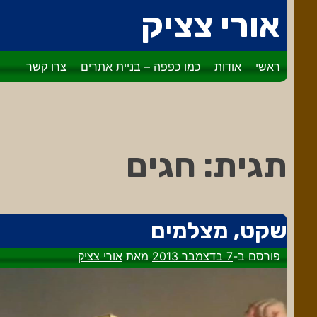
דלג
אורי צציק
לתוכן
ראשי
אודות
כמו כפפה – בניית אתרים
צרו קשר
תגית:
חגים
שקט, מצלמים
פורסם ב-
7 בדצמבר 2013
מאת
אורי צציק