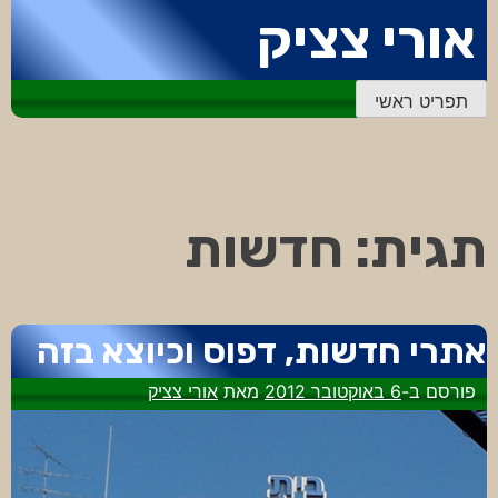
דלג
אורי צציק
לתוכן
תפריט ראשי
תגית:
חדשות
אתרי חדשות, דפוס וכיוצא בזה
פורסם ב-
6 באוקטובר 2012
מאת
אורי צציק