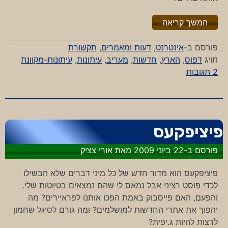
"%s"
המשך קריאה
פורסם ב-
אינטרנט
,
דעות ומאמרים
,
תקשורת
תויג
דפוס
,
הארץ
,
חדשות
,
מעריב
,
עיתונות
,
עיתונות-מקוונת
על
2 תגובות
אתרי
חדשות,
דפוס
וכיוצא
פיציפקעס
בזה
פורסם ב-
22 ביוני 2009
מאת
אורי צציק
פיציפקעס הוא מדור חדש של כל מיני דברים שלא הבשילו
לכדי פוסט רציני אבל נמאס לי שהם נמצאים בטיוטות שלי.
והפעם, האם פייסבוק באמת הפכו אותנו לפראיירים? מה
יהפוך את אתרי החדשות למושלמים? ומה גורם לסיגל שחמון
לרצות להיות ג.יפית?