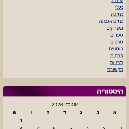
יצירות
כללי
כתיבה
כתיבה-נכונה
משחקים
ספרים
סרטים
פוסטים
פרסום
תבניות
תקשורת
היסטוריה
אוגוסט 2026
א
ב
ג
ד
ה
ו
ש
1
8
7
6
5
4
3
2