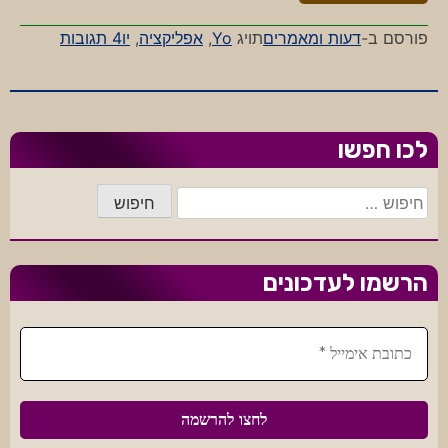
על
פורסם ב-
דעות ומאמרים
תויג
Yo
,
אפליקציה
,
יו
4 תגובות
יו,
איזו
אפליקציה
לכו חפשו
חיפוש:
הרשמו לעדכונים