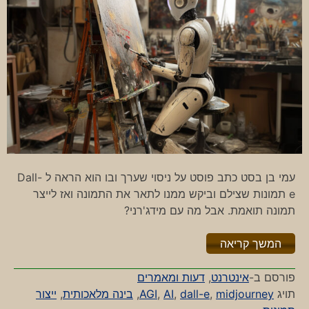
עמי בן בסט כתב פוסט על ניסוי שערך ובו הוא הראה ל Dall-
e תמונות שצילם וביקש ממנו לתאר את התמונה ואז לייצר
תמונה תואמת. אבל מה עם מידג'רני?
"%s"
המשך קריאה
פורסם ב-
אינטרנט
,
דעות ומאמרים
תויג
midjourney
,
dall-e
,
AI
,
AGI
,
בינה מלאכותית
,
ייצור