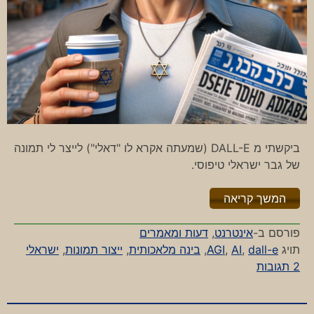
ביקשתי מ DALL-E (שמעתה אקרא לו "דאלי") לייצר לי תמונה
של גבר ישראלי טיפוסי.
"%s"
המשך קריאה
פורסם ב-
אינטרנט
,
דעות ומאמרים
תויג
dall-e
,
AI
,
AGI
,
בינה מלאכותית
,
ייצור תמונות
,
ישראלי
על
2 תגובות
מה
ישראלי