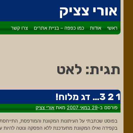
דלג
אורי צציק
לתוכן
ראשי
אודות
כמו כפפה – בניית אתרים
צרו קשר
תגית:
לאט
1 2 3… דג מלוח!
פורסם ב-
29 במאי 2007
מאת
אורי צציק
בפוסט שכתבתי על העיתונות המקוונת והמודפסת, התייחסתי 
בקפידה ואילו המקוונת מתעדכנת ללא הפסקה ונוטה להיות ער