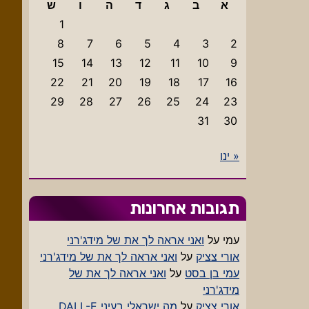
א
ב
ג
ד
ה
ו
ש
1
8
7
6
5
4
3
2
15
14
13
12
11
10
9
22
21
20
19
18
17
16
29
28
27
26
25
24
23
31
30
« ינו
תגובות אחרונות
עמי
על
ואני אראה לך את של מידג'רני
אורי צציק
על
ואני אראה לך את של מידג'רני
עמי בן בסט
על
ואני אראה לך את של
מידג'רני
אורי צציק
על
מה ישראלי בעיני DALL-E