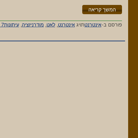
"%s"
המשך קריאה
פורסם ב-
אינטרנט
תויג
אינטרנט
,
לאט
,
מודרניזציה
,
עיתונות
7 תגובות