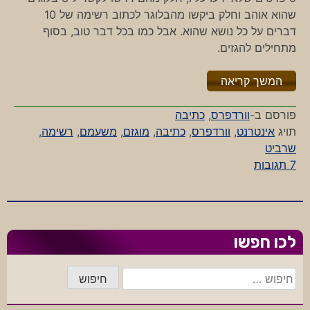
שהוא אוהב וחלק ביקשו מהבלוגר לכתוב רשימה של 10
דברים על כל נושא שהוא. אבל כמו בכל דבר טוב, בסוף
מתחילים להגזים.
"%s"
המשך קריאה
פורסם ב-
וורדפרס
,
כתיבה
תויג
אינטרנט
,
וורדפרס
,
כתיבה
,
מוגזם
,
משעמם
,
רשימה
,
שרביט
על
7 תגובות
חמש
נגד
מאה
לכו חפשו
חיפוש: