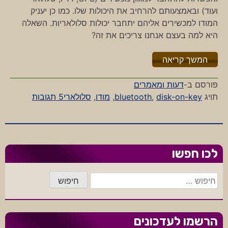
ועוד) ובאמצעותם להרחיב את היכולות שלו. כמו כן יעניק
המודו למכשירים אליהם יתחבר יכולות סלולאריות. השאלה
היא למה בעצם אנחנו צריכים את זה?
"%s"
המשך קריאה
פורסם ב-
דעות ומאמרים
על
תויג
disk-on-key
,
bluetooth
,
מודו
,
סלולארי
5 תגובות
מודו-לארי
מיותרי?
לכו חפשו
חיפוש:
הרשמו לעדכונים