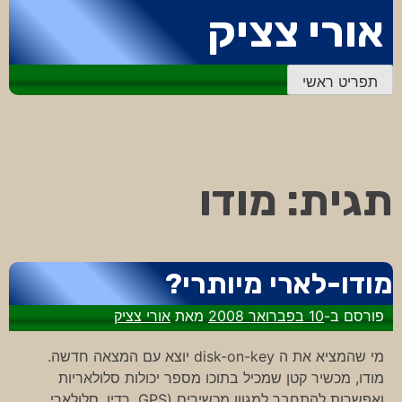
דלג
אורי צציק
לתוכן
תפריט ראשי
תגית:
מודו
מודו-לארי מיותרי?
פורסם ב-
10 בפברואר 2008
מאת
אורי צציק
מי שהמציא את ה disk-on-key יוצא עם המצאה חדשה.
מודו, מכשיר קטן שמכיל בתוכו מספר יכולות סלולאריות
ואפשרות להתחבר למגוון מכשירים (GPS, רדיו, סלולארי