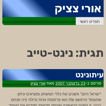
דלג
אורי צציק
לתוכן
תפריט ראשי
תגית:
נינט-טייב
עיתונינט
פורסם ב-
23 בדצמבר 2007
מאת
אורי צציק
"ישראל היום" משנים את כללי המשחק ומוציאים עיתון
שהעמוד הראשון שלו הוא פרסומת אחת גדולה (ויה מנחם
רבוי). זו הפעם הראשונה שעיתון חדשותי מקדיש את העמוד