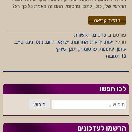
הראשי שלו, כולו, לתוכן פרסומי. האם זה באמת כל כך רע?
"%s"
המשך קריאה
פורסם ב-
פרסום
,
תקשורת
תויג
ידיעות
,
ידיעות-אחרונות
,
ישראל-היום
,
נינט
,
נינט-טייב
,
עיתון
,
עיתונות
,
פרסומות
,
תוכן-שיווקי
על
13 תגובות
עיתונינט
לכו חפשו
חיפוש:
הרשמו לעדכונים