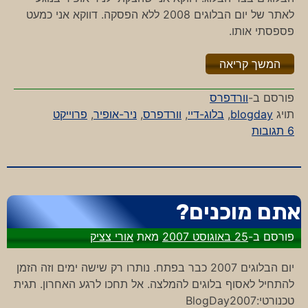
לאתר של יום הבלוגים 2008 ללא הפסקה. דווקא אני כמעט
פספסתי אותו.
"%s"
המשך קריאה
פורסם ב-
וורדפרס
תויג
blogday
,
בלוג-דיי
,
וורדפרס
,
ניר-אופיר
,
פרוייקט
על
6 תגובות
יום
בלוגים
שמח
אתם מוכנים?
פורסם ב-
25 באוגוסט 2007
מאת
אורי צציק
יום הבלוגים 2007 כבר בפתח. נותרו רק שישה ימים וזה הזמן
להתחיל לאסוף בלוגים להמלצה. אל תחכו לרגע האחרון. תגית
טכנורטי:BlogDay2007