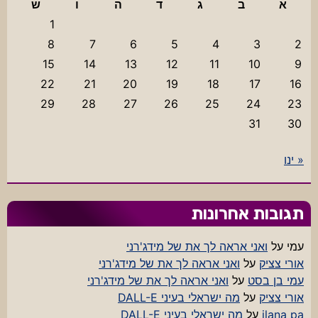
א
ב
ג
ד
ה
ו
ש
1
8
7
6
5
4
3
2
15
14
13
12
11
10
9
22
21
20
19
18
17
16
29
28
27
26
25
24
23
31
30
« ינו
תגובות אחרונות
עמי
על
ואני אראה לך את של מידג'רני
אורי צציק
על
ואני אראה לך את של מידג'רני
עמי בן בסט
על
ואני אראה לך את של מידג'רני
אורי צציק
על
מה ישראלי בעיני DALL-E
ilana pa
על
מה ישראלי בעיני DALL-E