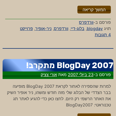
"%s"
המשך קריאה
פורסם ב-
וורדפרס
תויג
blogday
,
בלוג-דיי
,
וורדפרס
,
ניר-אופיר
,
פרוייקט
על
4 תגובות
אתם
מוכנים?
BlogDay 2007 מתקרב!
פורסם ב-
23 ביולי 2007
מאת
אורי צציק
למרות שהספירה לאחור לקראת BlogDay 2007 מופיעה
בבר הצדדי של הבלוג שלי מזה חודש ומשהו, ניר אופיר השיק
את האתר הרשמי רק היום. לחצו כאן כדי להגיע לאתר תג
טכנוראטי: BlogDay2007