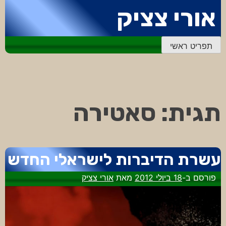
דלג
אורי צציק
לתוכן
תפריט ראשי
תגית:
סאטירה
עשרת הדיברות לישראלי החדש
פורסם ב-
18 ביולי 2012
מאת
אורי צציק