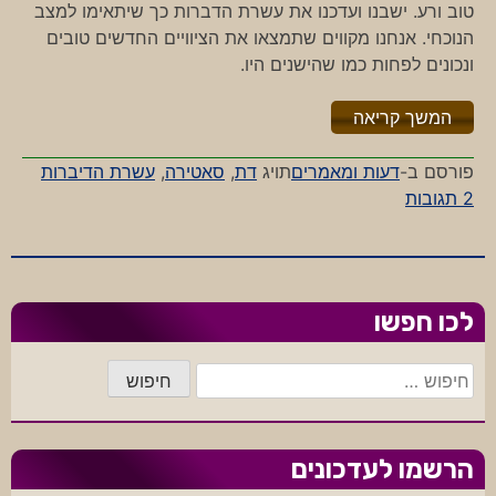
טוב ורע. ישבנו ועדכנו את עשרת הדברות כך שיתאימו למצב
הנוכחי. אנחנו מקווים שתמצאו את הציוויים החדשים טובים
ונכונים לפחות כמו שהישנים היו.
"%s"
המשך קריאה
פורסם ב-
דעות ומאמרים
תויג
דת
,
סאטירה
,
עשרת הדיברות
על
2 תגובות
עשרת
הדיברות
לישראלי
החדש
לכו חפשו
חיפוש:
הרשמו לעדכונים