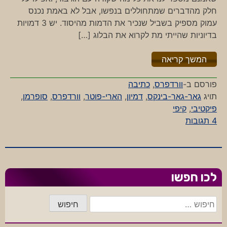
חלק מהדברים שמתחוללים בנפשו, אבל לא באמת נכנס
עמוק מספיק בשביל שנכיר את הדמות מהיסוד. יש 3 דמויות
בדיוניות שהייתי מת לקרוא את הבלוג […]
"%s"
המשך קריאה
פורסם ב-
וורדפרס
,
כתיבה
תויג
גאר-גאר-בינקס
,
דמיון
,
הארי-פוטר
,
וורדפרס
,
סופרמן
,
פיקטיבי
,
קיפי
על
4 תגובות
הבלוג
של
הארי
פוטר
לכו חפשו
חיפוש: