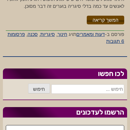
לאנשים עד כמה בדלי סיגריה בוערים זה דבר מסוכן.
"%s"
המשך קריאה
פורסם ב-
דעות ומאמרים
תויג
חינוך
,
סיגריות
,
סכנה
,
פרסומות
על
6 תגובות
עד
רמת
הבדל
לכו חפשו
חיפוש:
הרשמו לעדכונים