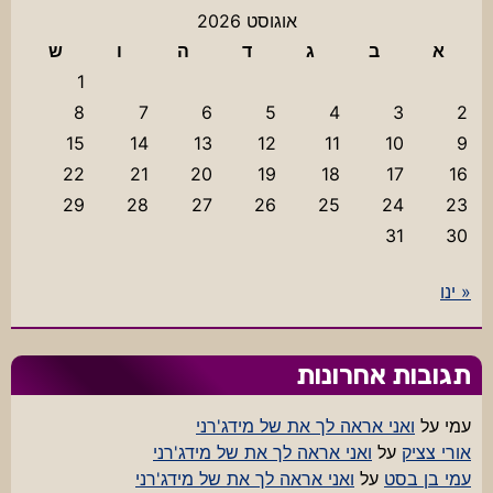
אוגוסט 2026
א
ב
ג
ד
ה
ו
ש
1
8
7
6
5
4
3
2
15
14
13
12
11
10
9
22
21
20
19
18
17
16
29
28
27
26
25
24
23
31
30
« ינו
תגובות אחרונות
עמי
על
ואני אראה לך את של מידג'רני
אורי צציק
על
ואני אראה לך את של מידג'רני
עמי בן בסט
על
ואני אראה לך את של מידג'רני