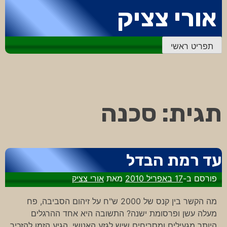
דלג
אורי צציק
לתוכן
תפריט ראשי
תגית:
סכנה
עד רמת הבדל
פורסם ב-
17 באפריל 2010
מאת
אורי צציק
מה הקשר בין קנס של 2000 ש"ח על זיהום הסביבה, פח
מעלה עשן ופרסומת ישנה? התשובה היא אחד ההרגלים
היותר מגעילים ומסריחים שיש לגזע האנושי. הגיע הזמן להזכיר