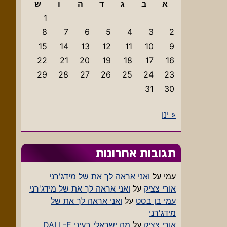
א
ב
ג
ד
ה
ו
ש
1
8
7
6
5
4
3
2
15
14
13
12
11
10
9
22
21
20
19
18
17
16
29
28
27
26
25
24
23
31
30
« ינו
תגובות אחרונות
עמי
על
ואני אראה לך את של מידג'רני
אורי צציק
על
ואני אראה לך את של מידג'רני
עמי בן בסט
על
ואני אראה לך את של
מידג'רני
אורי צציק
על
מה ישראלי בעיני DALL-E