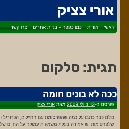
דלג
אורי צציק
לתוכן
ראשי
אודות
כמו כפפה – בניית אתרים
צרו קשר
תגית:
סלקום
ככה לא בונים חומה
פורסם ב-
13 ביולי 2009
מאת
אורי צציק
כולם כבר כתבו על כמה שהפרסומת עם החיילים, הכדורגל וה
שלפרסומות יש אמירה בעלת משמעות עמוקה על החיים שלנו 