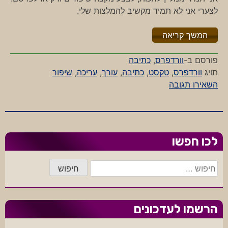
לצערי אני לא תמיד מקשיב להמלצות שלי.
"%s"
המשך קריאה
פורסם ב-
וורדפרס
,
כתיבה
תויג
וורדפרס
,
טקסט
,
כתיבה
,
עורך
,
עריכה
,
שיפור
-
השאירו תגובה
חשיבותה
של
עריכה
לכו חפשו
חיפוש:
הרשמו לעדכונים