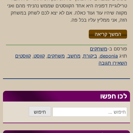
טרילוגיית דפוניה היא אחד הקווסטים שממש נהניתי מהם ואני
מקווה שיהיו עוד ועוד כאלה. אם לא יצא לכם לשחק במשחק
הזה, אני ממליץ עליו בכל פה.
"%s"
המשך קריאה
פורסם ב-
משחקים
תויג
deponia
,
ביקורת
,
מחשב
,
משחקים
,
קווסט
,
קווסטים
-
השאירו תגובה
שלום
דפוניה
לכו חפשו
חיפוש: