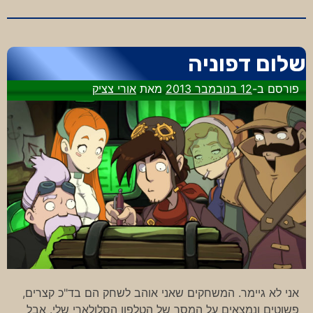
לאי
הקופים
שלום דפוניה
פורסם ב-
12 בנובמבר 2013
מאת
אורי צציק
אני לא גיימר. המשחקים שאני אוהב לשחק הם בד"כ קצרים,
פשוטים ונמצאים על המסך של הטלפון הסלולארי שלי. אבל