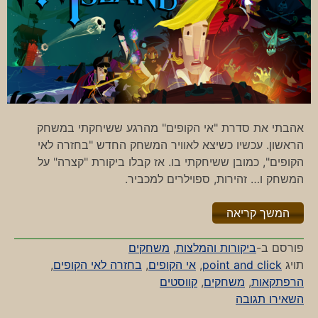
אהבתי את סדרת "אי הקופים" מהרגע ששיחקתי במשחק
הראשון. עכשיו כשיצא לאוויר המשחק החדש "בחזרה לאי
הקופים", כמובן ששיחקתי בו. אז קבלו ביקורת "קצרה" על
המשחק ו… זהירות, ספוילרים למכביר.
"%s"
המשך קריאה
פורסם ב-
ביקורות והמלצות
,
משחקים
תויג
point and click
,
אי הקופים
,
בחזרה לאי הקופים
,
הרפתקאות
,
משחקים
,
קווסטים
-
השאירו תגובה
בחזרה