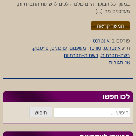
במשך כל הבוקר. היום כולם הולכים לרשתות החברתיות,
מעדכנים מה […]
"%s"
המשך קריאה
פורסם ב-
אינטרנט
תויג
אינטרנט
,
טוויטר
,
משעמם
,
עדכונים
,
פייסבוק
,
רשת-חברתית
,
רשתות-חברתיות
על
16 תגובות
אני
לא
חברתי
לכו חפשו
חיפוש: