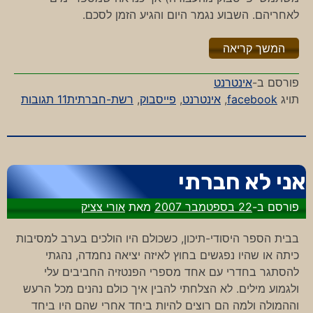
לאחריהם. השבוע נגמר היום והגיע הזמן לסכם.
"%s"
המשך קריאה
פורסם ב-
אינטרנט
על
תויג
facebook
,
אינטרנט
,
פייסבוק
,
רשת-חברתית
11 תגובות
שבוע
של
פייסב
אני לא חברתי
פורסם ב-
22 בספטמבר 2007
מאת
אורי צציק
בבית הספר היסודי-תיכון, כשכולם היו הולכים בערב למסיבות
כיתה או שהיו נפגשים בחוץ לאיזה יציאה נחמדה, נהגתי
להסתגר בחדרי עם אחד מספרי הפנטזיה החביבים עלי
ולגמוע מילים. לא הצלחתי להבין איך כולם נהנים מכל הרעש
וההמולה ולמה הם רוצים להיות ביחד אחרי שהם היו ביחד