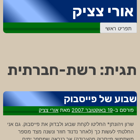
דלג
אורי צציק
לתוכן
תפריט ראשי
תגית:
רשת-חברתית
שבוע של פייסבוק
פורסם ב-
19 באוקטובר 2007
מאת
אורי צציק
שרון ויהונתן* החליטו לקחת שבוע ולבדוק את פייסבוק. גם אני
החלטתי לעשות כך (לאחר נדנוד חוזר ונשנה מצד מספר
משתמשי פייסבוק מהעבודה) אך כנראה שמספר ימים