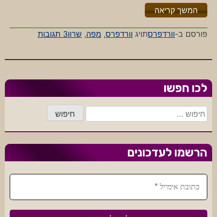
"%s"
המשך קריאה
על
פורסם ב-
וורדפרס
תויג
וורדפרס
,
מפה
,
שרון
3 תגובות
יש!
מכירים
אותי!
לכו חפשו
חיפוש:
הרשמו לעדכונים