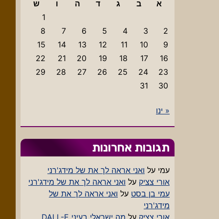
א
ב
ג
ד
ה
ו
ש
1
8
7
6
5
4
3
2
15
14
13
12
11
10
9
22
21
20
19
18
17
16
29
28
27
26
25
24
23
31
30
« ינו
תגובות אחרונות
עמי
על
ואני אראה לך את של מידג'רני
אורי צציק
על
ואני אראה לך את של מידג'רני
עמי בן בסט
על
ואני אראה לך את של
מידג'רני
אורי צציק
על
מה ישראלי בעיני DALL-E