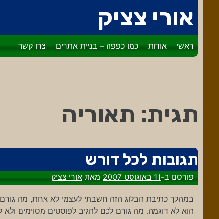
דלג
אורי צציק
לתוכן
ראשי
אודות
כמו כפפה – בניית אתרים
צרו קשר
תגית:
תאוריה
תגובות לכל דורש
פורסם ב-
11 באוגוסט 2007
מאת
אורי צציק
במהלך כתיבת הבלוג הזה חשבתי לעצמי לא אחת, מה גורם לא
הוא לא דוגמה. מה גורם לכם להגיב לפוסטים מסוימים ולא 