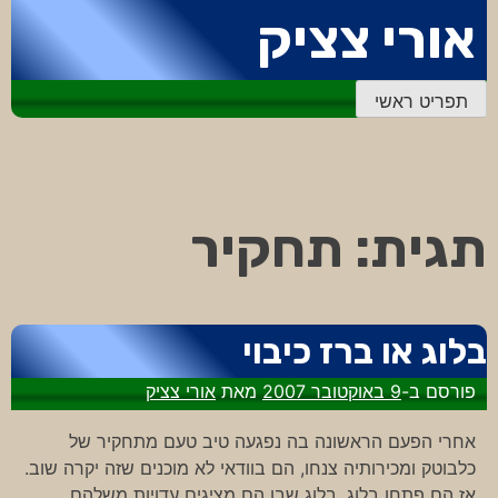
דלג
אורי צציק
לתוכן
תפריט ראשי
תגית:
תחקיר
בלוג או ברז כיבוי
פורסם ב-
9 באוקטובר 2007
מאת
אורי צציק
אחרי הפעם הראשונה בה נפגעה טיב טעם מתחקיר של
כלבוטק ומכירותיה צנחו, הם בוודאי לא מוכנים שזה יקרה שוב.
אז הם פתחו בלוג. בלוג שבו הם מציגים עדויות משלהם,