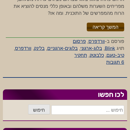
מפריחים השערות משלהם ובאופן כללי מנסים להוציא את
הרוח מהמפרשים של התוכנית. ומה אז?
"%s"
המשך קריאה
פורסם ב-
וורדפרס
,
פרסום
תויג
Blink
,
בלוג-ארגוני
,
בלוגים-ארגוניים
,
בלינק
,
וורדפרס
,
טיב-טעם
,
כלבוטק
,
תחקיר
על
6 תגובות
בלוג
או
ברז
כיבוי
לכו חפשו
חיפוש: