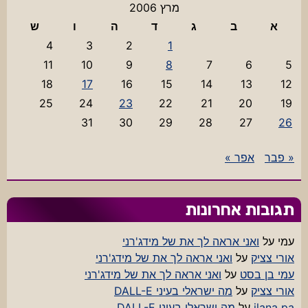
מרץ 2006
א
ב
ג
ד
ה
ו
ש
4
3
2
1
11
10
9
8
7
6
5
18
17
16
15
14
13
12
25
24
23
22
21
20
19
31
30
29
28
27
26
« פבר
אפר »
תגובות אחרונות
עמי
על
ואני אראה לך את של מידג'רני
אורי צציק
על
ואני אראה לך את של מידג'רני
עמי בן בסט
על
ואני אראה לך את של מידג'רני
אורי צציק
על
מה ישראלי בעיני DALL-E
ilana pa
על
מה ישראלי בעיני DALL-E