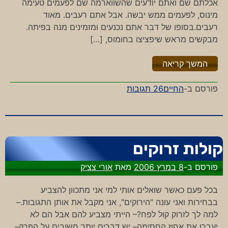
אכלתם שם ואתם יודעים שהשווארמה שם לפעמים טעימה
מינוס, לפעמים ממש יבשה. אבל אתם רעבים. מאוד
רעבים.בסופו של דבר אתם נכנעים ומזמינים מנה בפיתה.
מבקשים מראש שיפציצו בחומוס, […]
"%s"
המשך קריאה
על
פורסם ב-
החיים
26 תגובות
בפיתה
או
בלאפה?
קולות זרוקים
פורסם ב-
8 במרץ 2006
מאת
אורי צציק
בכל פעם כאשר שואלים אותי למי אני מתכוון להצביע
בבחירות ואני עונה "הירוקים", אני מקבל את אותן התגובות.–
למה לך לזרוק קול לפח?– הייתי מצביע להם אבל הם לא
יעברו את אחוז החסימה– יש דברים יותר חשובים על הפרק–