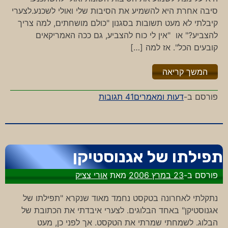
סיבה אחרת היא להשמיע את הסיבות שלי ואולי לשכנע.לצערי
קיבלתי לא מעט תשובות בסגנון "כולם מושחתים, למה צריך
להצביע?" או "אין לי כוח להצביע, גם ככה האמריקאים
קובעים הכל". אז למה […]
"%s"
המשך קריאה
על
פורסם ב-
דעות ומאמרים
41 תגובות
הפקק
של
הבחירות
תפילתו של אגנוסטיקן
פורסם ב-
23 במרץ 2006
מאת
אורי צציק
נתקלתי לאחרונה בטקסט נחמד מאוד שנקרא "תפילתו של
אגנוסטיקן" באחד הבלוגים. לצערי איבדתי את הכתובת של
הבלוג. לשמחתי שמרתי את הטקסט. אך לפני כן, מעט