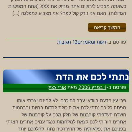
כשאתה מצביע לירוקים אתה מחזק את XXX (אחת המפלגות
הגדולות). האם אני זורק קול לפח? אני מצביע למפלגה […]
"%s"
המשך קריאה
על
פורסם ב-
דעות ומאמרים
13 תגובות
קולות
זרוקים
נתתי לכם את הדת
פורסם ב-
1 במרץ 2006
מאת
אורי צציק
פרי עץ הדעת בוודאי ערב לחיככם. לא לחינם יצרתי אותו
מפתה כל כך נתתי לכם את היכולת לרדות בחיות ובבהמות
השדה העדפתי קורבנות של חלק מכם על קורבנות של
אחרים הוריתי לכם לצאת למלחמות כנגד עמים אחרים הצגתי
בפניכם את נפלאותיה של ההיררכיה נתתי לחלקכם יותר