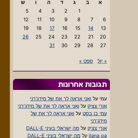
א
ב
ג
ד
ה
ו
ש
5
4
3
2
1
12
11
10
9
8
7
6
19
18
17
16
15
14
13
26
25
24
23
22
21
20
31
30
29
28
27
« יול
ספט »
תגובות אחרונות
עמי
על
ואני אראה לך את של מידג'רני
אורי צציק
על
ואני אראה לך את של מידג'רני
עמי בן בסט
על
ואני אראה לך את של
מידג'רני
אורי צציק
על
מה ישראלי בעיני DALL-E
ilana pa
על
מה ישראלי בעיני DALL-E