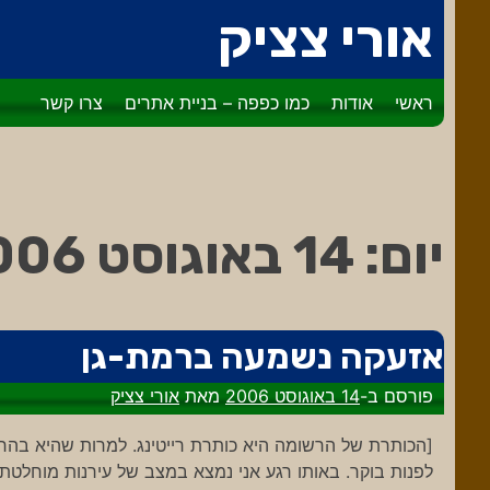
דלג
אורי צציק
לתוכן
ראשי
אודות
כמו כפפה – בניית אתרים
צרו קשר
יום:
14 באוגוסט 2006
אזעקה נשמעה ברמת-גן
פורסם ב-
14 באוגוסט 2006
מאת
אורי צציק
לפנות בוקר. באותו רגע אני נמצא במצב של עירנות מוחלטת ו