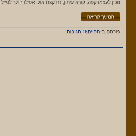
מכין לעצמו קפה, קורא עיתון, נח קצת אולי אפילו הולך לטייל 
"%s"
המשך קריאה
על
פורסם ב-
החיים
16 תגובות
אזעקה
נשמעה
ברמת-גן