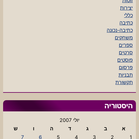
זוטות
יצירות
כללי
כתיבה
כתיבה-נכונה
משחקים
ספרים
סרטים
פוסטים
פרסום
תבניות
תקשורת
היסטוריה
יולי 2007
א
ב
ג
ד
ה
ו
ש
7
6
5
4
3
2
1