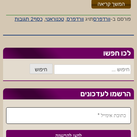
"%s"
המשך קריאה
על
פורסם ב-
וורדפרס
תויג
וורדפרס
,
טכנוראטי
,
כסף
2 תגובות
כמה
שווה
הבלוג
שלי?
לכו חפשו
חיפוש:
הרשמו לעדכונים