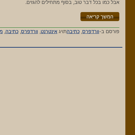
אבל כמו בכל דבר טוב, בסוף מתחילים להגזים.
"%s"
המשך קריאה
פורסם ב-
וורדפרס
,
כתיבה
תויג
אינטרנט
,
וורדפרס
,
כתיבה
,
מו