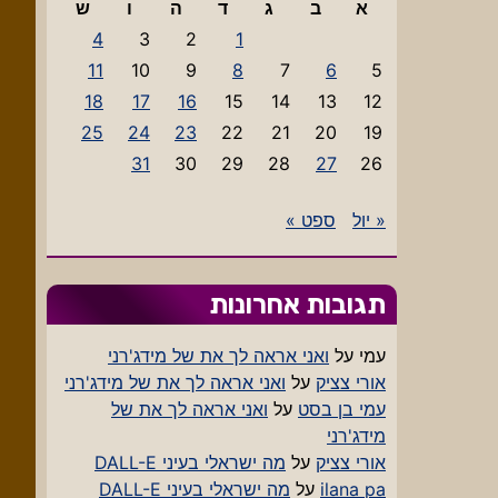
א
ב
ג
ד
ה
ו
ש
4
3
2
1
11
10
9
8
7
6
5
18
17
16
15
14
13
12
25
24
23
22
21
20
19
31
30
29
28
27
26
« יול
ספט »
תגובות אחרונות
עמי
על
ואני אראה לך את של מידג'רני
אורי צציק
על
ואני אראה לך את של מידג'רני
עמי בן בסט
על
ואני אראה לך את של
מידג'רני
אורי צציק
על
מה ישראלי בעיני DALL-E
ilana pa
על
מה ישראלי בעיני DALL-E