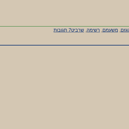
על
גזם
,
משעמם
,
רשימה
,
שרביט
7 תגובות
חמש
נגד
מאה