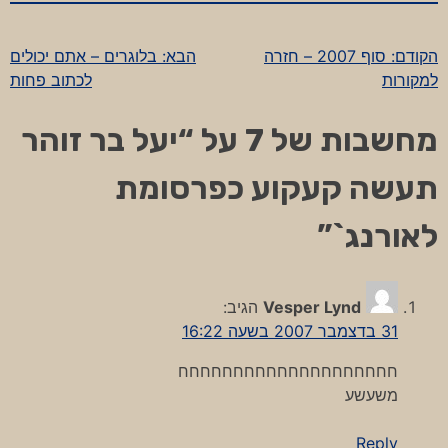
הקודם:
סוף 2007 – חזרה
הבא:
בלוגרים – אתם יכולים
ניווט
למקורות
לכתוב פחות
מחשבות של 7 על “
יעל בר זוהר
תעשה קעקוע כפרסומת
לאורנג`
”
Vesper Lynd
הגיב:
31 בדצמבר 2007 בשעה 16:22
חחחחחחחחחחחחחחחחחחחח
משעשע
Reply