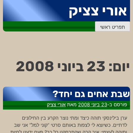
דלג
אורי צציק
לתוכן
תפריט ראשי
יום:
23 ביוני 2008
שבת אחים גם יחד?
פורסם ב-
23 ביוני 2008
מאת
אורי צציק
ערן בילינסקי תוהה כיצד ומתי נוצר הקרע בין החילונים
לדתיים. כשיוצא לי לצפות באותם סרטי “קוני למל” אני שב
ותוהה לעצמי: איך קרה שהתרחקנו כל כך? פעם ידענו לחיות