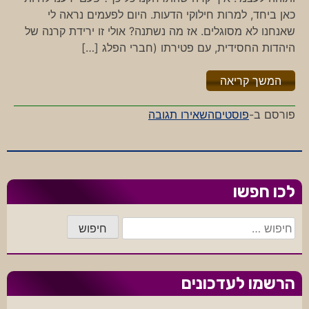
כאן ביחד, למרות חילוקי הדעות. היום לפעמים נראה לי
שאנחנו לא מסוגלים. אז מה נשתנה? אולי זו ירידת קרנה של
היהדות החסידית, עם פטירתו (חברי הפלג […]
"%s"
המשך קריאה
-
פורסם ב-
פוסטים
השאירו תגובה
שבת
אחים
גם
יחד?
לכו חפשו
חיפוש:
הרשמו לעדכונים