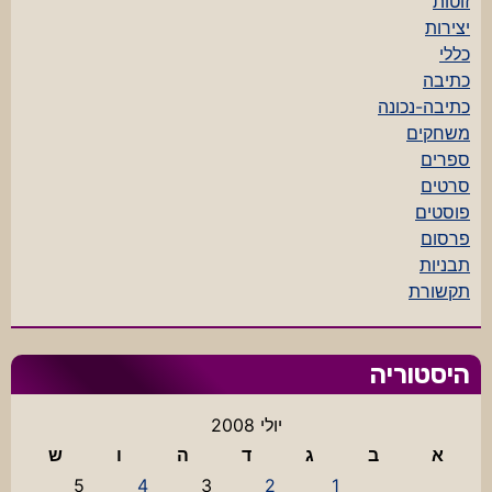
זוטות
יצירות
כללי
כתיבה
כתיבה-נכונה
משחקים
ספרים
סרטים
פוסטים
פרסום
תבניות
תקשורת
היסטוריה
יולי 2008
א
ב
ג
ד
ה
ו
ש
5
4
3
2
1