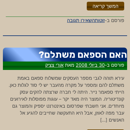
"%s"
המשך קריאה
-
פורסם ב-
זוטות
השאירו תגובה
מעריב
אל
העבר
האם הספאם משתלם?
פורסם ב-
30 ביולי 2008
מאת
אורי צציק
עירא תוהה לגבי מספר העסקים שמשלוח ספאם באמת
משתלם להם ומספר על מקרה מהעבר יש לי סוד לגלות כאן.
הייתי ספאמר נייר. היתה לי חברה שרצתה להקים עסק
קונדיטוריה. המוצר היה מאד יקר – עוגות מפוסלות לאירועים
מיוחדים. אני חשבתי שפרסום באינטרנט יספיק והמוצר גם
עבר מפה לאוזן, אבל היא התעקשה שחייבים להגיע אל
האנשים […]