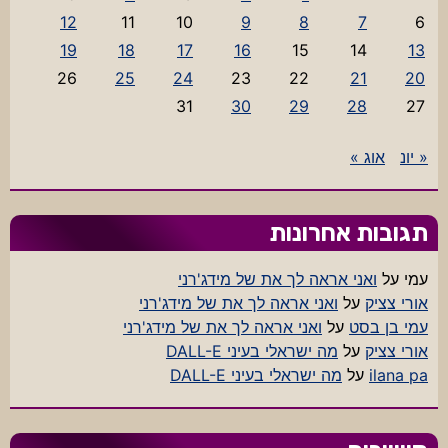
12
11
10
9
8
7
6
19
18
17
16
15
14
13
26
25
24
23
22
21
20
31
30
29
28
27
« יונ
אוג »
תגובות אחרונות
עמי
על
ואני אראה לך את של מידג'רני
אורי צציק
על
ואני אראה לך את של מידג'רני
עמי בן בסט
על
ואני אראה לך את של מידג'רני
אורי צציק
על
מה ישראלי בעיני DALL-E
ilana pa
על
מה ישראלי בעיני DALL-E