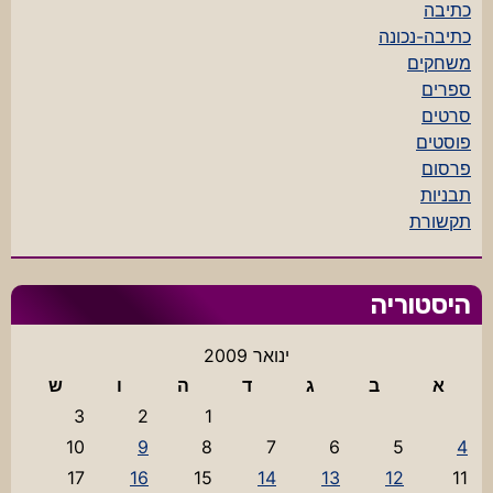
כתיבה
כתיבה-נכונה
משחקים
ספרים
סרטים
פוסטים
פרסום
תבניות
תקשורת
היסטוריה
ינואר 2009
א
ב
ג
ד
ה
ו
ש
3
2
1
10
9
8
7
6
5
4
17
16
15
14
13
12
11