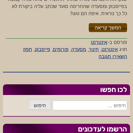
בפייסבוק ומסעדה שהחרימה סועד שכתב עליה ביקורת לא
כל כך נוראית. איפה הם טעו?
"%s"
המשך קריאה
פורסם ב-
אינטרנט
תויג
אינטרנט
,
חינוך
,
מסעדה
,
פורומים
,
פייסבוק
,
תפוז
-
השאירו תגובה
האם
הרשת
יכולה
לפגוע
לכו חפשו
בך?
חיפוש:
הרשמו לעדכונים