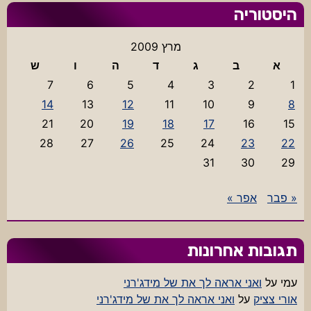
היסטוריה
מרץ 2009
א
ב
ג
ד
ה
ו
ש
7
6
5
4
3
2
1
14
13
12
11
10
9
8
21
20
19
18
17
16
15
28
27
26
25
24
23
22
31
30
29
« פבר
אפר »
תגובות אחרונות
עמי
על
ואני אראה לך את של מידג'רני
אורי צציק
על
ואני אראה לך את של מידג'רני