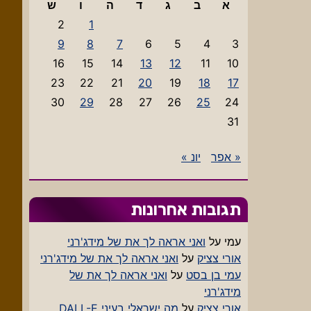
א
ב
ג
ד
ה
ו
ש
2
1
9
8
7
6
5
4
3
16
15
14
13
12
11
10
23
22
21
20
19
18
17
30
29
28
27
26
25
24
31
« אפר
יונ »
תגובות אחרונות
עמי
על
ואני אראה לך את של מידג'רני
אורי צציק
על
ואני אראה לך את של מידג'רני
עמי בן בסט
על
ואני אראה לך את של
מידג'רני
אורי צציק
על
מה ישראלי בעיני DALL-E