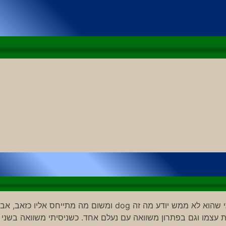
אז החלטתי לבדוק את המנוע החדש – וולפראם אלפא. גיליתי שהוא לא ממש יודע מה זה dog ומשום מה מתייחס אליו כזאב, 
ע הוא הוכיח את עצמו וגם בפתרון משוואה עם נעלם אחד. כשניסיתי משוואה בשני