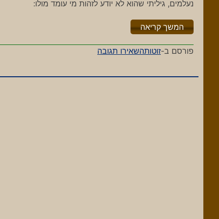
נעלמים, גיליתי שהוא לא יודע לזהות מי עומד מולו:
"%s"
המשך קריאה
-
פורסם ב-
זוטות
השאירו תגובה
וולפראם
חושב
שאני
דייב