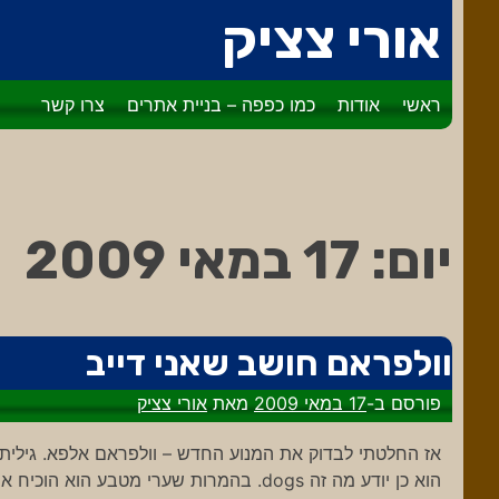
דלג
אורי צציק
לתוכן
ראשי
אודות
כמו כפפה – בניית אתרים
צרו קשר
יום:
17 במאי 2009
וולפראם חושב שאני דייב
פורסם ב-
17 במאי 2009
מאת
אורי צציק
הוא כן יודע מה זה dogs. בהמרות שערי מטב