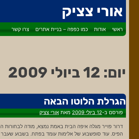
דלג
אורי צציק
לתוכן
ראשי
אודות
כמו כפפה – בניית אתרים
צרו קשר
יום:
12 ביולי 2009
הגרלת הלוטו הבאה
פורסם ב-
12 ביולי 2009
מאת
אורי צציק
דרור פוייר מגלה איפה הבית באמת נמצא, מודה לבחורות הי
הפיס. עוד סופשבוע של אלימות עומד בפתח. בשבוע שעבר נה