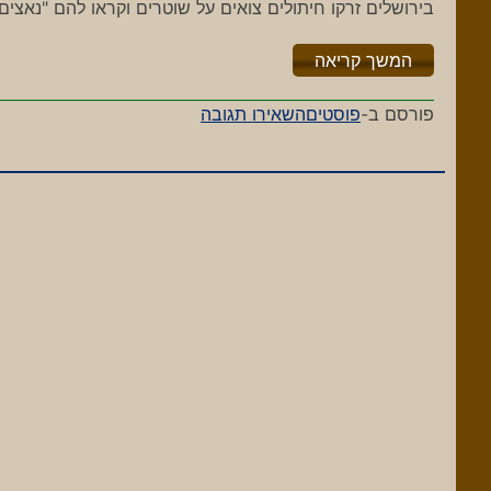
בירושלים זרקו חיתולים צואים על שוטרים וקראו להם "נאצי
"%s"
המשך קריאה
-
פורסם ב-
פוסטים
השאירו תגובה
הגרלת
הלוטו
הבאה