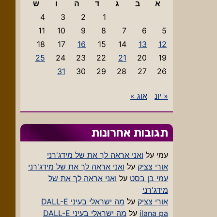
א
ב
ג
ד
ה
ו
ש
4
3
2
1
11
10
9
8
7
6
5
18
17
16
15
14
13
12
25
24
23
22
21
20
19
31
30
29
28
27
26
« יונ
אוג »
תגובות אחרונות
עמי
על
ואני אראה לך את של מידג'רני
אורי צציק
על
ואני אראה לך את של מידג'רני
עמי בן בסט
על
ואני אראה לך את של
מידג'רני
אורי צציק
על
מה ישראלי בעיני DALL-E
ilana pa
על
מה ישראלי בעיני DALL-E