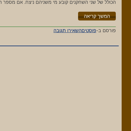
הכולל של שני השחקנים קובע מי משניהם ניצח. אם מספר ה
"%s"
המשך קריאה
-
פורסם ב-
פוסטים
השאירו תגובה
זוג
או
חרטע