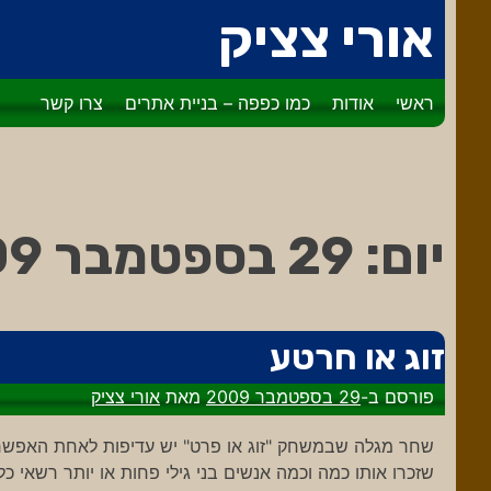
דלג
אורי צציק
לתוכן
ראשי
אודות
כמו כפפה – בניית אתרים
צרו קשר
יום:
29 בספטמבר 2009
זוג או חרטע
פורסם ב-
29 בספטמבר 2009
מאת
אורי צציק
שחר מגלה שבמשחק "זוג או פרט" יש עדיפות לאחת האפשרויות
שזכרו אותו כמה וכמה אנשים בני גילי פחות או יותר רשאי