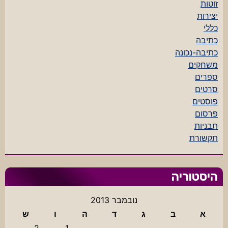
זוטות
יצירות
כללי
כתיבה
כתיבה-נכונה
משחקים
ספרים
סרטים
פוסטים
פרסום
תבניות
תקשורת
היסטוריה
נובמבר 2013
א
ב
ג
ד
ה
ו
ש