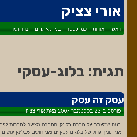
דלג
אורי צציק
לתוכן
ראשי
אודות
כמו כפפה – בניית אתרים
צרו קשר
תגית:
בלוג-עסקי
עסק זה עסק
פורסם ב-
23 בספטמבר 2007
מאת
אורי צציק
בטח שמעתם על חברת בלינק. החברה מציעה לחברות לפתוח 
אני תומך גדול של בלוגים עסקיים ואני חושב שבלינק עושים