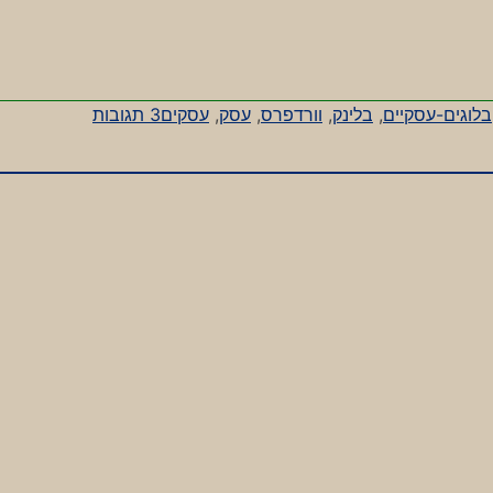
על
בלוגים-עסקיים
,
בלינק
,
וורדפרס
,
עסק
,
עסקים
3 תגובות
עסק
זה
עסק