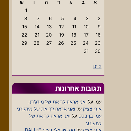
א
ב
ג
ד
ה
ו
ש
1
8
7
6
5
4
3
2
15
14
13
12
11
10
9
22
21
20
19
18
17
16
29
28
27
26
25
24
23
31
30
« ינו
תגובות אחרונות
עמי
על
ואני אראה לך את של מידג'רני
אורי צציק
על
ואני אראה לך את של מידג'רני
עמי בן בסט
על
ואני אראה לך את של
מידג'רני
אורי צציק
על
מה ישראלי בעיני DALL-E