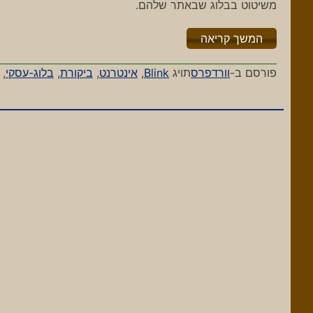
משיטוט בבלוג שבאתר שלהם.
"%s"
המשך קריאה
פורסם ב-
וורדפרס
תויג
Blink
,
אינטרנט
,
ביקורת
,
בלוג-עסקי
,