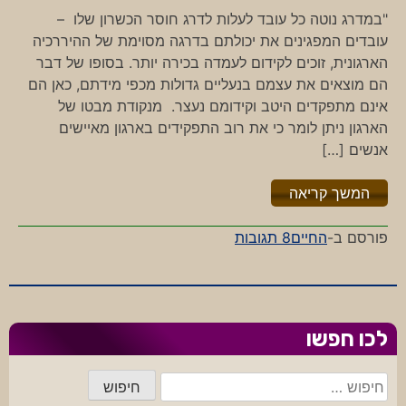
"במדרג נוטה כל עובד לעלות לדרג חוסר הכשרון שלו –
עובדים המפגינים את יכולתם בדרגה מסוימת של ההיררכיה
הארגונית, זוכים לקידום לעמדה בכירה יותר. בסופו של דבר
הם מוצאים את עצמם בנעליים גדולות מכפי מידתם, כאן הם
אינם מתפקדים היטב וקידומם נעצר. מנקודת מבטו של
הארגון ניתן לומר כי את רוב התפקידים בארגון מאיישים
אנשים […]
"%s"
המשך קריאה
על
פורסם ב-
החיים
8 תגובות
לקראת
מבחן
לכו חפשו
חיפוש: